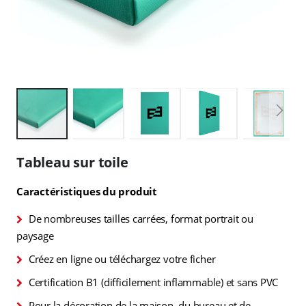
Skip
to
Tableau sur toile
the
beginning
Caractéristiques du produit
of
the
De nombreuses tailles carrées, format portrait ou
images
gallery
paysage
Créez en ligne ou téléchargez votre ficher
Certification B1 (difficilement inflammable) et sans PVC
Pour la décoration de la maison, du bureau et de