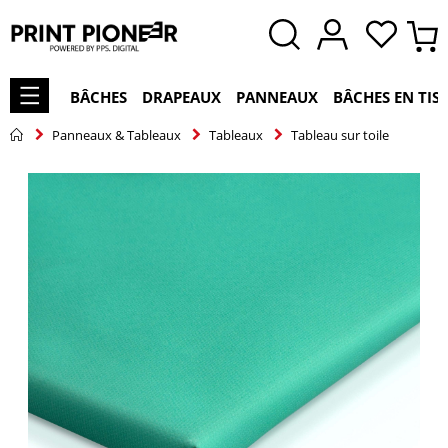
BÂCHES
DRAPEAUX
PANNEAUX
BÂCHES EN TIS
Panneaux & Tableaux
Tableaux
Tableau sur toile
Skip
to
the
end
of
the
images
gallery