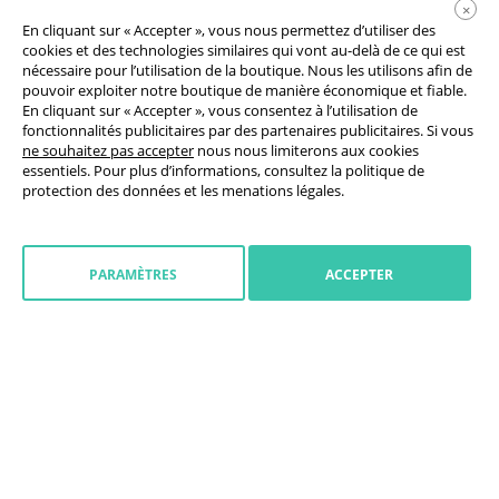
×
En cliquant sur « Accepter », vous nous permettez d’utiliser des
cookies et des technologies similaires qui vont au-delà de ce qui est
nécessaire pour l’utilisation de la boutique. Nous les utilisons afin de
pouvoir exploiter notre boutique de manière économique et fiable.
En cliquant sur « Accepter », vous consentez à l’utilisation de
fonctionnalités publicitaires par des partenaires publicitaires. Si vous
Conditions générales de vente
ne souhaitez pas accepter
nous nous limiterons aux cookies
essentiels. Pour plus d’informations, consultez la
politique de
Déclaration de protection des données
protection des données
et les
menations légales
.
Paramètres des cookies
Droit de rétractation
PARAMÈTRES
ACCEPTER
Mentions légales
Initier la retractation
France