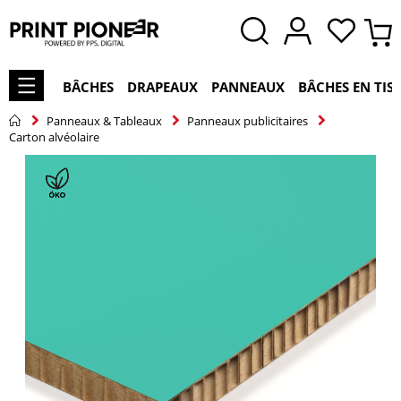
BÂCHES
DRAPEAUX
PANNEAUX
BÂCHES EN TIS
Panneaux & Tableaux
Panneaux publicitaires
Carton alvéolaire
Skip
to
the
end
of
the
images
gallery