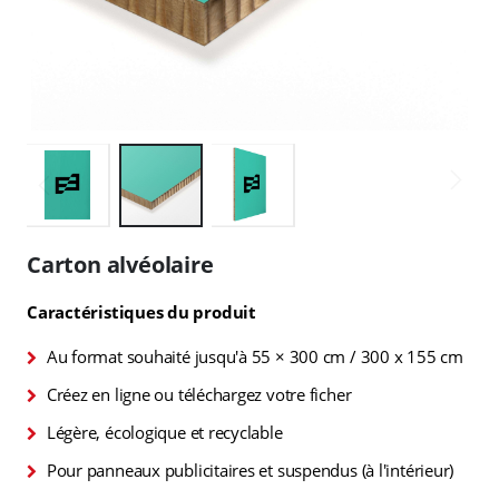
Skip
to
Carton alvéolaire
the
beginning
Caractéristiques du produit
of
the
Au format souhaité jusqu'à 55 × 300 cm / 300 x 155 cm
images
gallery
Créez en ligne ou téléchargez votre ficher
Légère, écologique et recyclable
Pour panneaux publicitaires et suspendus (à l'intérieur)