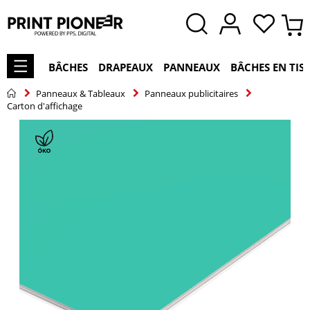
BÂCHES
DRAPEAUX
PANNEAUX
BÂCHES EN TIS
Panneaux & Tableaux
Panneaux publicitaires
Carton d'affichage
Skip
to
the
end
of
the
images
gallery