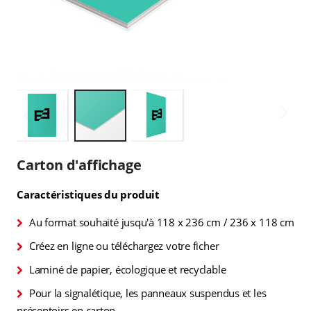
Skip
to
Carton d'affichage
the
beginning
Caractéristiques du produit
of
the
Au format souhaité jusqu'à 118 x 236 cm / 236 x 118 cm
images
gallery
Créez en ligne ou téléchargez votre ficher
Laminé de papier, écologique et recyclable
Pour la signalétique, les panneaux suspendus et les
présentoirs en carton