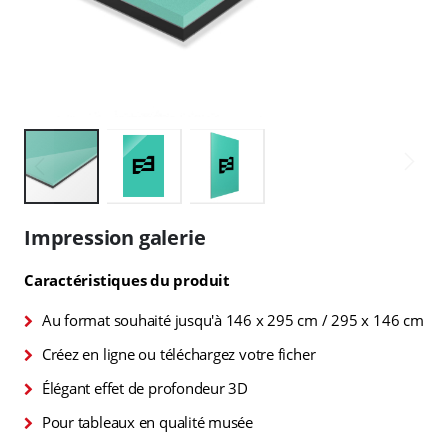
Skip
to
Impression galerie
the
beginning
Caractéristiques du produit
of
the
Au format souhaité jusqu'à 146 x 295 cm / 295 x 146 cm
images
gallery
Créez en ligne ou téléchargez votre ficher
Élégant effet de profondeur 3D
Pour tableaux en qualité musée