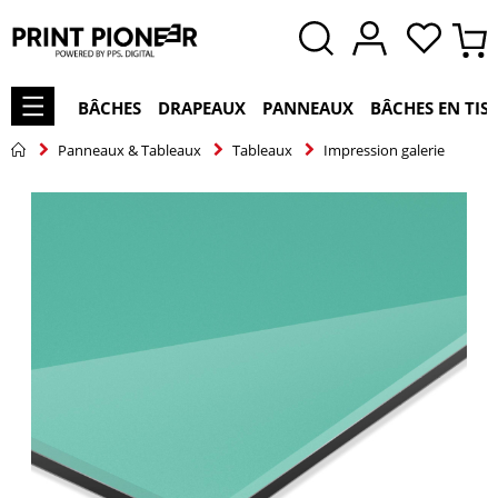
BÂCHES
DRAPEAUX
PANNEAUX
BÂCHES EN TIS
Panneaux & Tableaux
Tableaux
Impression galerie
Skip
to
the
end
of
the
images
gallery