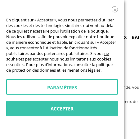
×
En cliquant sur « Accepter », vous nous permettez d’utiliser
des cookies et des technologies similaires qui vont au-delà
de ce qui est nécessaire pour l’utilisation de la boutique.
Nous les utilisons afin de pouvoir exploiter notre boutique
PRODUITS
BÂCHES
DRAPEAUX
PANNEAUX
BÂ
de manière économique et fiable. En cliquant sur « Accepter
», vous consentez à l’utilisation de fonctionnalités
publicitaires par des partenaires publicitaires. Si vous
ne
souhaitez pas accepter
nous nous limiterons aux cookies
essentiels. Pour plus d’informations, consultez la
politique
de protection des données
et les
menations légales
.
Si vous avez des questions sur nos produits ou sur votre commande, vous 
PARAMÈTRES
à votre disposition pour vous aider !
Vous n'avez pas trouvé ce que vous cherchiez ? Nous serons heureux de 
solution pour vous !
ACCEPTER
Vous pouvez nous joindre du lundi au vendredi de 9h à 17h par:
E-mail:
service@printpioneer.fr
Formulaire de contact:
Envoyer un message