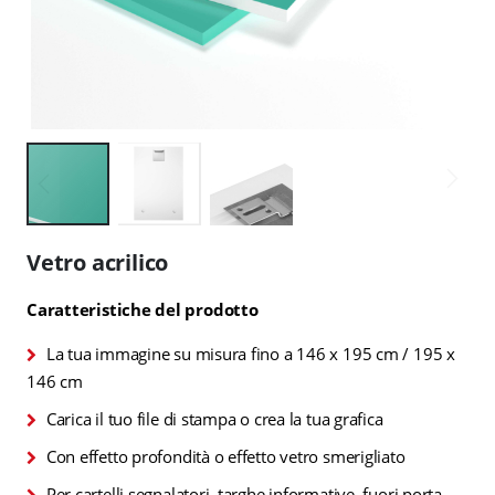
Vai
all'inizio
Vetro acrilico
della
galleria
Caratteristiche del prodotto
di
immagini
La tua immagine su misura fino a 146 x 195 cm / 195 x
146 cm
Carica il tuo file di stampa o crea la tua grafica
Con effetto profondità o effetto vetro smerigliato
Per cartelli segnalatori, targhe informative, fuori porta