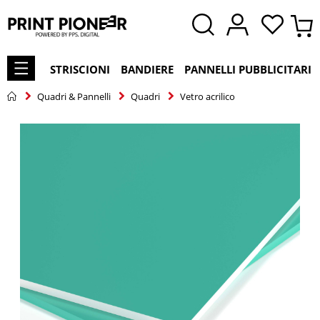
STRISCIONI
BANDIERE
PANNELLI PUBBLICITARI
Quadri & Pannelli
Quadri
Vetro acrilico
Vai
alla
fine
della
galleria
di
immagini