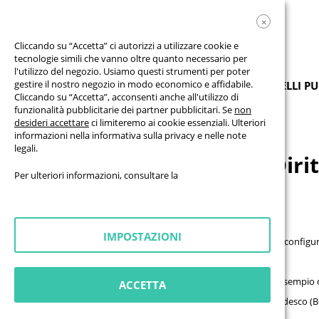
×
Cliccando su “Accetta” ci autorizzi a utilizzare cookie e
tecnologie simili che vanno oltre quanto necessario per
l'utilizzo del negozio. Usiamo questi strumenti per poter
gestire il nostro negozio in modo economico e affidabile.
PRODOTTI
STRISCIONI
BANDIERE
PANNELLI PU
Cliccando su “Accetta”, acconsenti anche all'utilizzo di
funzionalità pubblicitarie dei partner pubblicitari. Se
non
desideri accettare
ci limiteremo ai cookie essenziali. Ulteriori
Diritto di recesso per la vendita di beni
informazioni nella
informativa sulla privacy
e nelle
note
legali
.
Diri
Per ulteriori informazioni, consultare la
Informazioni sul diritto di recesso
IMPOSTAZIONI
Il diritto di recesso non si applica ai prodotti realizzati su misura o configu
Motivo dell’esclusione
Questi prodotti vengono realizzati secondo le Sue specifiche, ad esempio co
ACCETTA
Ai sensi dell’articolo 312g, paragrafo 2, punto 1, del Codice civile tedesco (B