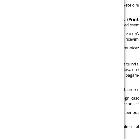
in cui voi o un terzo da voi nominato, che non è il trasportatore, avete o 
o pezzi;
Per esercitare il suo diritto di recesso, l'utente è tenuto a informarci
(Prin
recedere dal presente contratto tramite una dichiarazione chiara (ad esempio
Potete compilare e trasmettere il facsimile del modulo di rescissione o un
vi inoltriamo immediatamente (p. es. per e-mail) una conferma del ricevime
Al fine dell'osservanza del termine di revoca è sufficiente che la comunicaz
Conseguenze del recesso
Qualora rescindiate il presente contratto, abbiamo l'obbligo di restituirvi 
termine di consegna diverso dalla consegna standard più vantaggiosa da noi
contratto. Per questa restituzione utilizziamo la stessa modalità di paga
costi per tale restituzione.
Noi possiamo rifiutare di restituire il pagamento fino a quando abbiamo r
Voi dovete spedirci o consegnarci la merce immediatamente e in ogni caso al
Grenzgrabenstraße 6, 13053 Berlin, Germania
. Il termine viene conces
Voi assumete i costi indiretti della restituzione delle merci spedibili per po
massimo EUR.
Voi siete responsabili per eventuali perdite di valore delle merci, solo se t
funzionamento.