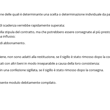
uzione delle quali è determinante una scelta o determinazione individuale d
ata di scadenza verrebbe rapidamente superata;
la stipula del contratto, ma che potrebbero essere consegnate al più presto 30
a influsso;
atti di abbonamento.
igiene, non sono adatti alla restituzione, se il sigillo è stato rimosso dopo la 
iati con altri beni in modo inseparabile a causa della loro consistenza;
in una confezione sigillata, se il sigillo è stato rimosso dopo la consegna.
 presente modulo debitamente compilato.