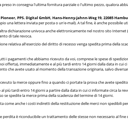
ha preso in consegna l'ultima fornitura parziale o l'ultimo pezzo, qualora ab
t Pioneer, PPS. Digital GmbH, Hans-Henny-Jahnn-Weg 19, 22085 Hambur
 una lettera inviata per posta o un'e-mail). A tal fine, è anche possibile uti
'altra dichiarazione univoca anche elettronicamente nel nostro sito Internet 
nto di tale revoca.
ione relativa all'esercizio del diritto di recesso venga spedita prima della sc
tutti i pagamenti che abbiamo ricevuto da voi, comprese le spese di spedizione
 offerta), immediatamente e al più tardi entro 14 giorni dalla data in cui ci
mento che avete usato al momento della transazione originaria, salvo divers
icevuto la merce oppure fino a quando ci portate la prova che avete spedito
 più tardi entro 14 giorni a partire dalla data in cui ci informate circa la 
so se spedite la merce prima della scadenza del termine di 14 giorni.
sta come anche i costi indiretti della restituzione delle merci non spedibili pe
ale perdita è riconducibile un trattamento delle stesse non necessario al fine d