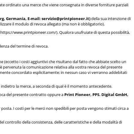
biate ordinato una merce che viene consegnata in diverse forniture parziali
g, Germania, E-mail: servizio@printpioneer.it)
della sua intenzione di
lizzare il modulo di revoca allegato (ma non è obbligatorio).
(https://www.printpioneer.com/). Qualora usufruiate di questa possibilità,
adenza del termine di revoca.
 (eccetto i costi aggiuntivi che risultano dal fatto che abbiate scelto un
 è pervenuta la comunicazione relativa alla vostra revoca del presente
amente concordato esplicitamente; in nessun caso vi verranno addebitati
 indietro la merce, a seconda di qual è il momento antecedente.
revoca del presente contratto oppure a
Print Pioneer, PPS. Digital GmbH,
r posta. I costi per le merci non spedibili per posta vengono stimati circa a
el controllo della consistenza, delle caratteristiche e della modalità di