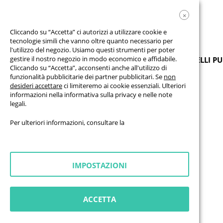
×
Cliccando su “Accetta” ci autorizzi a utilizzare cookie e
tecnologie simili che vanno oltre quanto necessario per
l'utilizzo del negozio. Usiamo questi strumenti per poter
gestire il nostro negozio in modo economico e affidabile.
PRODOTTI
STRISCIONI
BANDIERE
PANNELLI PU
Cliccando su “Accetta”, acconsenti anche all'utilizzo di
funzionalità pubblicitarie dei partner pubblicitari. Se
non
desideri accettare
ci limiteremo ai cookie essenziali. Ulteriori
Pagamento e spedizione
informazioni nella
informativa sulla privacy
e nelle
note
legali
.
Per ulteriori informazioni, consultare la
Condizioni di pagamento
IMPOSTAZIONI
Sono a tua disposizione le seguenti modalità di pagamento:
Bonifico bancario
Pagamento con PayPal
ACCETTA
Pagamento con Klarna
Pagamento con carta di credito