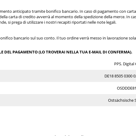
pagamento anticipato tramite bonifico bancario. In caso di pagamento con carta
o della carta di credito avverrà al momento della spedizione della merce. In ca
si prega di utilizzare i nostri recapiti riportati nelle note legali.
onifico bancario sul suo conto. Il tuo ordine verrà messo in lavorazione so
E DEL PAGAMENTO (LO TROVERAI NELLA TUA E-MAIL DI CONFERMA).
PPS. Digita
DE18 8505 0300 0
OSDDDE8
Ostsächsische 