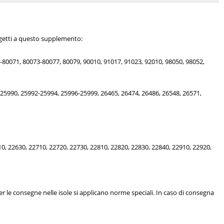
ggetti a questo supplemento:
-80071, 80073-80077, 80079, 90010, 91017, 91023, 92010, 98050, 98052,
25990, 25992-25994, 25996-25999, 26465, 26474, 26486, 26548, 26571,
10, 22630, 22710, 22720, 22730, 22810, 22820, 22830, 22840, 22910, 22920,
r le consegne nelle isole si applicano norme speciali. In caso di consegna