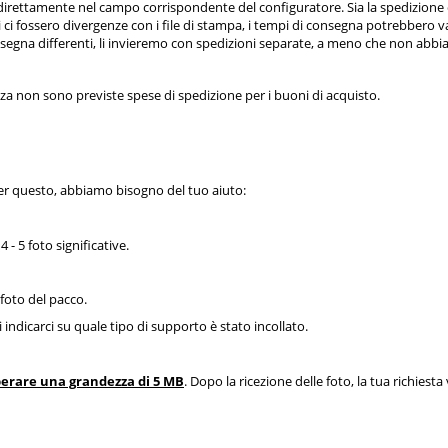
direttamente nel campo corrispondente del configuratore. Sia la spedizione 
ui ci fossero divergenze con i file di stampa, i tempi di consegna potrebbero
consegna differenti, li invieremo con spedizioni separate, a meno che non abb
a non sono previste spese di spedizione per i buoni di acquisto.
 Per questo, abbiamo bisogno del tuo aiuto:
 - 5 foto significative.
foto del pacco.
indicarci su quale tipo di supporto è stato incollato.
erare una grandezza di 5 MB
. Dopo la ricezione delle foto, la tua richiest