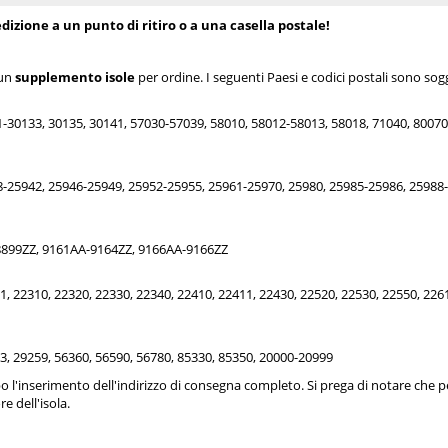
izione a un punto di ritiro o a una casella postale!
 un
supplemento isole
per ordine. I seguenti Paesi e codici postali sono so
-30133, 30135, 30141, 57030-57039, 58010, 58012-58013, 58018, 71040, 80070
8-25942, 25946-25949, 25952-25955, 25961-25970, 25980, 25985-25986, 25988-
8899ZZ, 9161AA-9164ZZ, 9166AA-9166ZZ
1, 22310, 22320, 22330, 22340, 22410, 22411, 22430, 22520, 22530, 22550, 226
53, 29259, 56360, 56590, 56780, 85330, 85350, 20000-20999
l'inserimento dell'indirizzo di consegna completo. Si prega di notare che pe
e dell'isola.