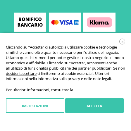
×
Cliccando su “Accetta” ci autorizzi a utilizzare cookie e tecnologie
simili che vanno oltre quanto necessario per l'utilizzo del negozio.
Usiamo questi strumenti per poter gestire il nostro negozio in modo
economico e affidabile. Cliccando su “Accetta”, acconsenti anche
all'utilizzo di funzionalità pubblicitarie dei partner pubblicitari. Se
non
desideri accettare
ci limiteremo ai cookie essenziali. Ulteriori
Condizioni generali di vendita
informazioni nella
informativa sulla privacy
e nelle
note legali
.
Informativa sulla privacy
Per ulteriori informazioni, consultare la
Impostazioni cookie
Diritto di revoca
IMPOSTAZIONI
ACCETTA
Informazioni legali
Avviare il recesso