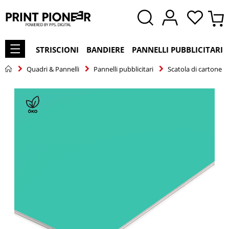
STRISCIONI
BANDIERE
PANNELLI PUBBLICITARI
Quadri & Pannelli
Pannelli pubblicitari
Scatola di cartone
Vai
alla
fine
della
galleria
di
immagini