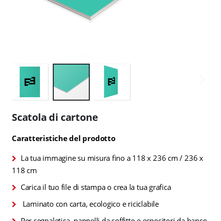
Vai
all'inizio
Scatola di cartone
della
galleria
Caratteristiche del prodotto
di
immagini
La tua immagine su misura fino a 118 x 236 cm / 236 x
118 cm
Carica il tuo file di stampa o crea la tua grafica
Laminato con carta, ecologico e riciclabile
Per segnaletica, pannelli da soffitto e espositori da banco