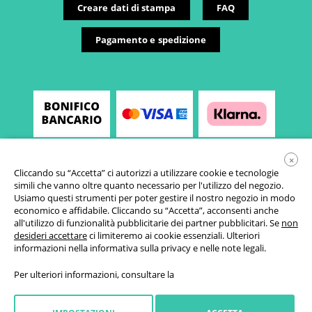
Creare dati di stampa
FAQ
Pagamento e spedizione
×
Cliccando su “Accetta” ci autorizzi a utilizzare cookie e tecnologie
simili che vanno oltre quanto necessario per l'utilizzo del negozio.
Usiamo questi strumenti per poter gestire il nostro negozio in modo
economico e affidabile. Cliccando su “Accetta”, acconsenti anche
all'utilizzo di funzionalità pubblicitarie dei partner pubblicitari. Se
non
desideri accettare
ci limiteremo ai cookie essenziali. Ulteriori
Condizioni generali di vendita
informazioni nella
informativa sulla privacy
e nelle
note legali
.
Informativa sulla privacy
Per ulteriori informazioni, consultare la
Impostazioni cookie
Diritto di revoca