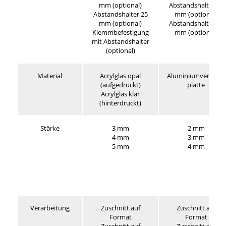
mm (optional)
Abstandshalter 15
Abstandshalter 25
mm (optional)
mm (optional)
Abstandshalter 25
Klemmbefestigung
mm (optional)
mit Abstandshalter
(optional)
Material
Acrylglas opal
Aluminiumverbund
(aufgedruckt)
platte
Acrylglas klar
(hinterdruckt)
Stärke
3 mm
2 mm
4 mm
3 mm
5 mm
4 mm
Verarbeitung
Zuschnitt auf
Zuschnitt auf
Format
Format