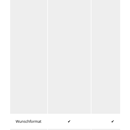
Wunschformat
✔
✔