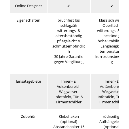
Online Designer
✔
✔
Eigenschaften
bruchfest bis
klassisch weiße
schlagzäh
Oberfläche
witterungs- &
witterungs- & UV-
altersbeständig
beständig
pflegeleicht &
hohe Stabilität &
schmutzempfindlic
Langlebigkeit
h
temperatur- &
30 Jahre Garantie
korrosionsbeständi
gegen Vergilbung
g
Einsatzgebiete
Innen- &
Innen- &
Außenbereich
Außenbereich
Wegweiser,
Wegweiser,
Infotafeln, Tür- &
Infotafeln, Tür- &
Firmenschilder
Firmenschilder
Zubehör
Klebehaken
rückseitige
(optional)
Aufhängeleiste
Abstandshalter 15
(optional)