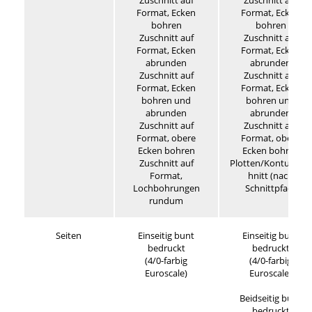
Zuschnitt auf
Zuschnitt auf
Format, Ecken
Format, Ecken
bohren
bohren
Zuschnitt auf
Zuschnitt auf
Format, Ecken
Format, Ecken
abrunden
abrunden
Zuschnitt auf
Zuschnitt auf
Format, Ecken
Format, Ecken
bohren und
bohren und
abrunden
abrunden
Zuschnitt auf
Zuschnitt auf
Format, obere
Format, obere
Ecken bohren
Ecken bohren
Zuschnitt auf
Plotten/Konturensc
Format,
hnitt (nach
Lochbohrungen
Schnittpfad)
rundum
Seiten
Einseitig bunt
Einseitig bunt
bedruckt
bedruckt
(4/0-farbig
(4/0-farbig
Euroscale)
Euroscale)
Beidseitig bunt
bedruckt