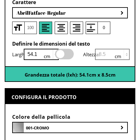
Carattere
AbrilFatface-Regular
Definire le dimensioni del testo
Larghezza:
Altezza:
cm
cm
Grandezza totale (lxh):
54.1
cm
x
8.5
cm
CONFIGURA IL PRODOTTO
Colore della pellicola
001-CROMO