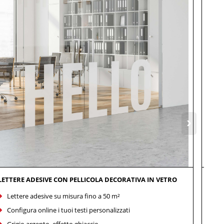
›
LETTERE ADESIVE CON PELLICOLA DECORATIVA IN VETRO
LETT
Lettere adesive su misura fino a 50 m²
Le
Configura online i tuoi testi personalizzati
Co
Grigio argento, effetto ghiaccio
60 