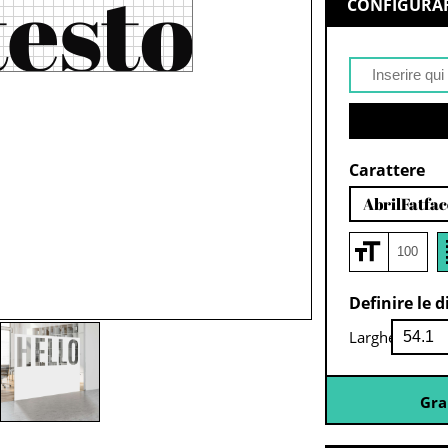
CONFIGURAR
Carattere
AbrilFatfa
Definire le 
Larghezza:
Gra