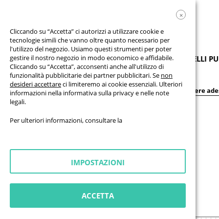
×
Cliccando su “Accetta” ci autorizzi a utilizzare cookie e
tecnologie simili che vanno oltre quanto necessario per
l'utilizzo del negozio. Usiamo questi strumenti per poter
gestire il nostro negozio in modo economico e affidabile.
PRODOTTI
STRISCIONI
BANDIERE
PANNELLI PU
Cliccando su “Accetta”, acconsenti anche all'utilizzo di
funzionalità pubblicitarie dei partner pubblicitari. Se
non
desideri accettare
ci limiteremo ai cookie essenziali. Ulteriori
Pellicole & Lettere adesive
Lettere adesive
Lettere ade
informazioni nella
informativa sulla privacy
e nelle
note
legali
.
Per ulteriori informazioni, consultare la
IMPOSTAZIONI
ACCETTA