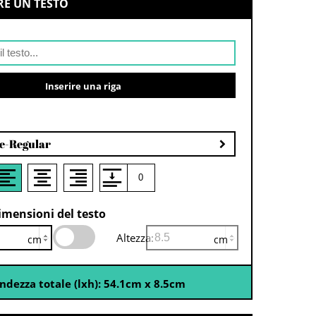
E UN TESTO
Inserire una riga
ce-Regular
dimensioni del testo
Altezza:
cm
cm
ndezza totale (lxh):
54.1
cm
x
8.5
cm