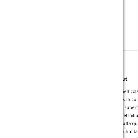
INFORMAZIONI SUL PRODOTTO
Lettere adesive con pellicola blockout
Pubblicità luminosa come da una sola fonte. La pellic
delle applicazioni speciali con retroilluminazione, in cu
tempo stesso, la struttura lucida come seta della superfi
blockout, si possono decorare superfici di vetro retroillu
trasformano in supporti pubblicitari luminosi di alta qu
facilmente misurabile, ha una durata pressoché illimitata