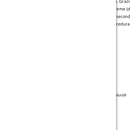
detersivi comunemente disponibili in commercio. Grazie al
le quali sono resistenti anche a temperature estreme (d
adatte anche a un utilizzo in ambienti esterni. A second
bianco o bianco/nero. Per evitare tensioni, la procedu
almeno 8°C.
Film Blockout coprente
Film opaco colato (0,1 mm)
Adesivo permanente, durata di 10 anni
Brillante satinato nero/bianco o bianco/nero
Per pubblicità luminosa con tessuti estensibili traslucidi
inclusi