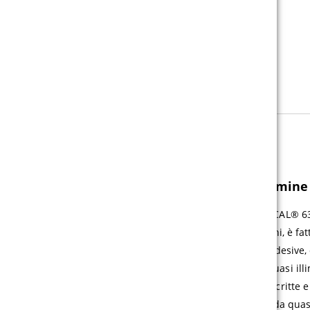
INFORMAZIONI SUL PRODOTTO
Lettere adesive per breve/medio termine
Una versatilità che colpisce e che rimane. L’ORACAL® 63
di plotter da taglio, e con una durata fino a 3 anni, è f
termine. L’utilizzo in interni di queste pellicole adesive
ha limiti, e hanno una durata di conservazionequasi illimi
soprattutto per la decorazione o sotto forma di scritte 
rimosso, le pellicole adesive si possono togliere da quasi