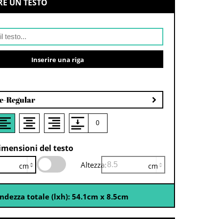
E UN TESTO
Inserire una riga
ce-Regular
dimensioni del testo
Altezza:
cm
cm
ndezza totale (lxh):
54.1
cm
x
8.5
cm