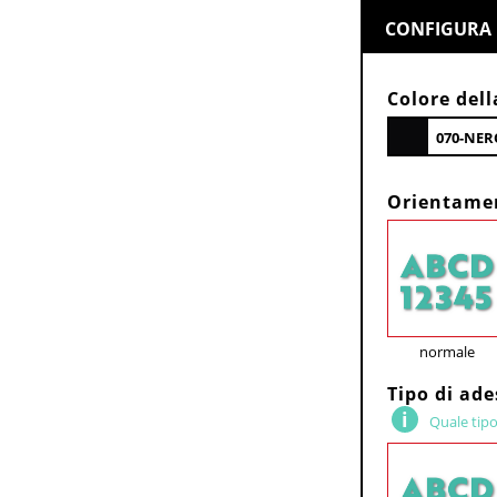
CONFIGURA 
Colore dell
070-NER
Orientame
normale
Tipo di ad
Quale tipo