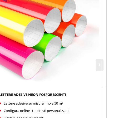
›
LETTERE ADESIVE NEON FOSFORESCENTI
LETT
Lettere adesive su misura fino a 50 m²
Le
Configura online i tuoi testi personalizzati
Co
7 colori, neon fluorescenti
Gr