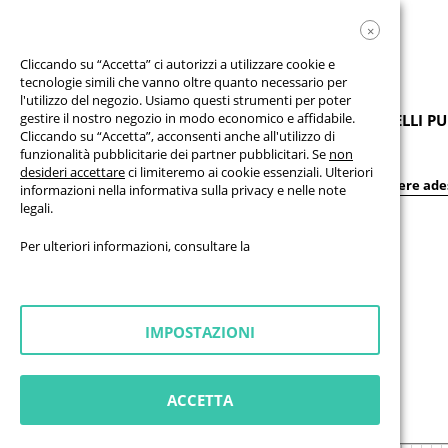
×
Cliccando su “Accetta” ci autorizzi a utilizzare cookie e
tecnologie simili che vanno oltre quanto necessario per
l'utilizzo del negozio. Usiamo questi strumenti per poter
gestire il nostro negozio in modo economico e affidabile.
PRODOTTI
STRISCIONI
BANDIERE
PANNELLI PU
Cliccando su “Accetta”, acconsenti anche all'utilizzo di
funzionalità pubblicitarie dei partner pubblicitari. Se
non
desideri accettare
ci limiteremo ai cookie essenziali. Ulteriori
Pellicole & Lettere adesive
Lettere adesive
Lettere ade
informazioni nella
informativa sulla privacy
e nelle
note
legali
.
Per ulteriori informazioni, consultare la
IMPOSTAZIONI
ACCETTA