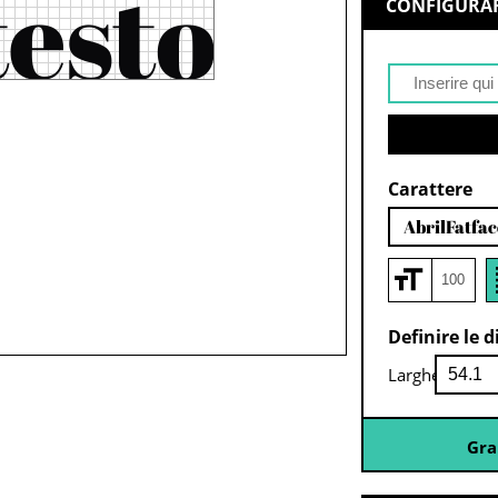
CONFIGURAR
Carattere
AbrilFatfa
Definire le 
Larghezza:
Gra