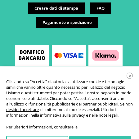
Creare dati di stampa
FAQ
Pagamento e spedizione
×
Cliccando su “Accetta” ci autorizzi a utilizzare cookie e tecnologie
simili che vanno oltre quanto necessario per l'utilizzo del negozio.
Usiamo questi strumenti per poter gestire il nostro negozio in modo
economico e affidabile. Cliccando su “Accetta”, acconsenti anche
all'utilizzo di funzionalità pubblicitarie dei partner pubblicitari. Se
non
desideri accettare
ci limiteremo ai cookie essenziali. Ulteriori
Condizioni generali di vendita
informazioni nella
informativa sulla privacy
e nelle
note legali
.
Informativa sulla privacy
Per ulteriori informazioni, consultare la
Impostazioni cookie