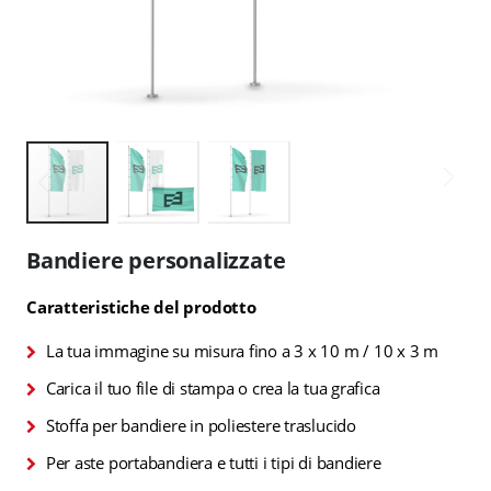
Vai
all'inizio
Bandiere personalizzate
della
galleria
Caratteristiche del prodotto
di
immagini
La tua immagine su misura fino a 3 x 10 m / 10 x 3 m
Carica il tuo file di stampa o crea la tua grafica
Stoffa per bandiere in poliestere traslucido
Per aste portabandiera e tutti i tipi di bandiere