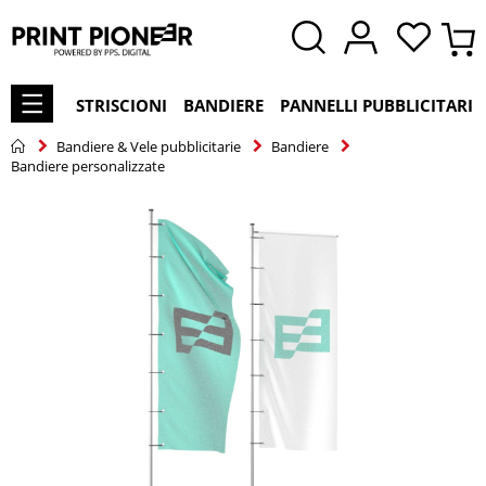
STRISCIONI
BANDIERE
PANNELLI PUBBLICITARI
Bandiere & Vele pubblicitarie
Bandiere
Bandiere personalizzate
Vai
alla
fine
della
galleria
di
immagini