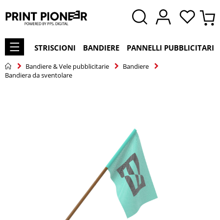
STRISCIONI
BANDIERE
PANNELLI PUBBLICITARI
Bandiere & Vele pubblicitarie
Bandiere
Bandiera da sventolare
Vai
alla
fine
della
galleria
di
immagini