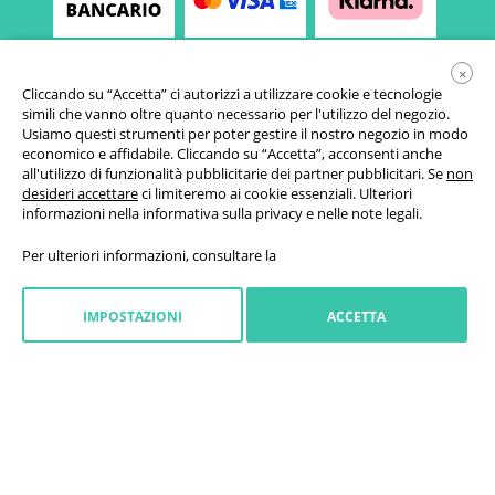
×
Cliccando su “Accetta” ci autorizzi a utilizzare cookie e tecnologie
simili che vanno oltre quanto necessario per l'utilizzo del negozio.
Usiamo questi strumenti per poter gestire il nostro negozio in modo
economico e affidabile. Cliccando su “Accetta”, acconsenti anche
all'utilizzo di funzionalità pubblicitarie dei partner pubblicitari. Se
non
desideri accettare
ci limiteremo ai cookie essenziali. Ulteriori
Condizioni generali di vendita
informazioni nella
informativa sulla privacy
e nelle
note legali
.
Informativa sulla privacy
Per ulteriori informazioni, consultare la
Impostazioni cookie
Diritto di revoca
IMPOSTAZIONI
ACCETTA
Informazioni legali
Avviare il recesso
Italia