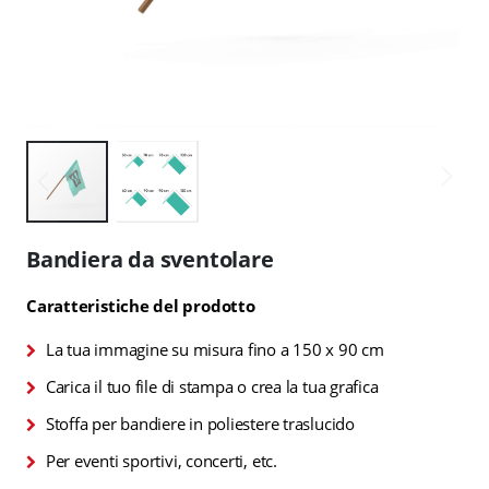
Vai
all'inizio
Bandiera da sventolare
della
galleria
Caratteristiche del prodotto
di
immagini
La tua immagine su misura fino a 150 x 90 cm
Carica il tuo file di stampa o crea la tua grafica
Stoffa per bandiere in poliestere traslucido
Per eventi sportivi, concerti, etc.