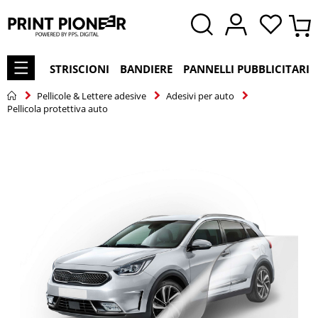
STRISCIONI
BANDIERE
PANNELLI PUBBLICITARI
Pellicole & Lettere adesive
Adesivi per auto
Pellicola protettiva auto
Vai
alla
fine
della
galleria
di
immagini