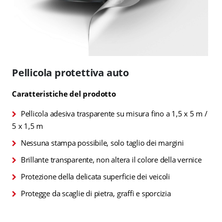
Vai
all'inizio
Pellicola protettiva auto
della
galleria
Caratteristiche del prodotto
di
immagini
Pellicola adesiva trasparente su misura fino a 1,5 x 5 m /
5 x 1,5 m
Nessuna stampa possibile, solo taglio dei margini
Brillante transparente, non altera il colore della vernice
Protezione della delicata superficie dei veicoli
Protegge da scaglie di pietra, graffi e sporcizia