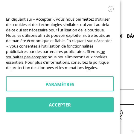
×
En cliquant sur « Accepter », vous nous permettez d’utiliser
des cookies et des technologies similaires qui vont au-delà
de ce qui est nécessaire pour l’utilisation de la boutique.
Nous les utilisons afin de pouvoir exploiter notre boutique
PRODUITS
BÂCHES
DRAPEAUX
PANNEAUX
BÂ
de manière économique et fiable. En cliquant sur « Accepter
», vous consentez à l’utilisation de fonctionnalités
publicitaires par des partenaires publicitaires. Si vous
ne
Sapins de Noël
souhaitez pas accepter
nous nous limiterons aux cookies
essentiels. Pour plus d’informations, consultez la
politique
SAPINS DE NOËL
de protection des données
et les
menations légales
.
PARAMÈTRES
ACCEPTER