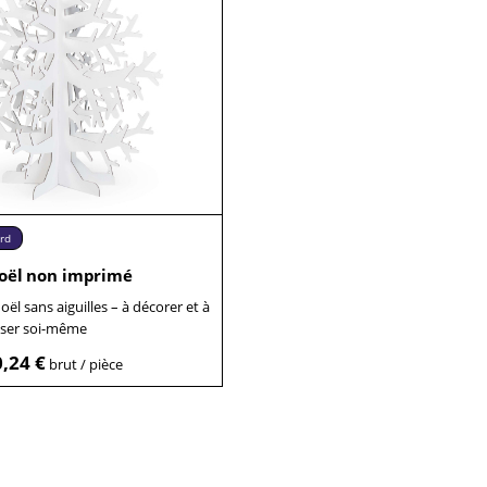
rd
oël non imprimé
ël sans aiguilles – à décorer et à
iser soi-même
,24 €
brut / pièce