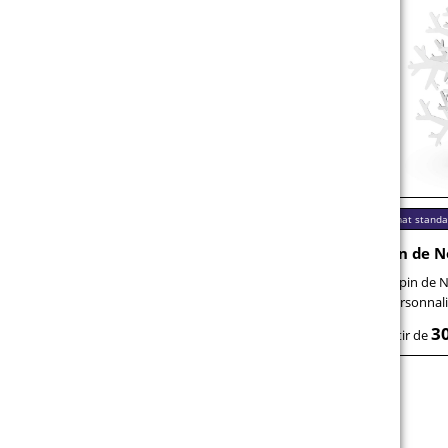
Format standard
Format standa
Sapin de Noël imprimé
Sapin de N
Sapin de Noël sans aiguilles – imprimé et
Sapin de No
prêt à l'emploi
personnal
40,32 €
30
à partir de
brut / pièce
à partir de