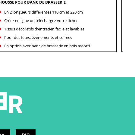
HOUSSE POUR BANC DE BRASSERIE
HOUS
En 2 longueurs différentes 110 cm et 220 cm
En
Créez en ligne ou téléchargez votre ficher
Cr
Tissus décoratifs d'entretien facile et lavables
Tis
Pour des fêtes, événements et soirées
Po
En option avec banc de brasserie en bois assorti
En
ion
FAQ