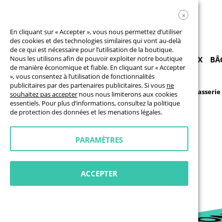
×
En cliquant sur « Accepter », vous nous permettez d’utiliser
des cookies et des technologies similaires qui vont au-delà
de ce qui est nécessaire pour l’utilisation de la boutique.
Nous les utilisons afin de pouvoir exploiter notre boutique
PRODUITS
BÂCHES
DRAPEAUX
PANNEAUX
BÂ
de manière économique et fiable. En cliquant sur « Accepter
», vous consentez à l’utilisation de fonctionnalités
publicitaires par des partenaires publicitaires. Si vous
ne
Équipement événementiel
Housse pour table de brasserie
souhaitez pas accepter
nous nous limiterons aux cookies
essentiels. Pour plus d’informations, consultez la
politique
Skip
de protection des données
et les
menations légales
.
to
the
end
PARAMÈTRES
of
the
images
gallery
ACCEPTER