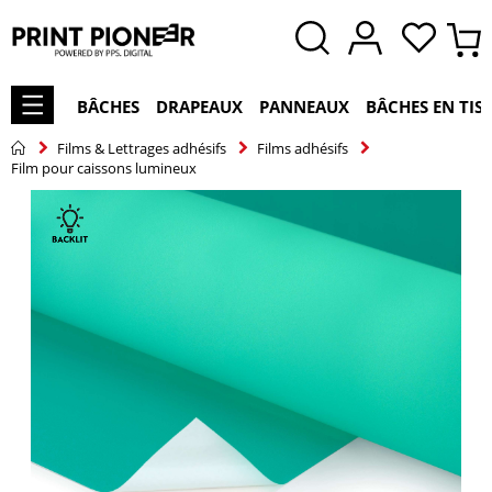
BÂCHES
DRAPEAUX
PANNEAUX
BÂCHES EN TIS
Films & Lettrages adhésifs
Films adhésifs
Film pour caissons lumineux
Skip
to
the
end
of
the
images
gallery