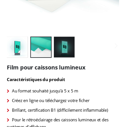
Skip
to
Film pour caissons lumineux
the
beginning
Caractéristiques du produit
of
the
Au format souhaité jusqu'à 5 x 5 m
images
gallery
Créez en ligne ou téléchargez votre ficher
Brillant, certification B1 (difficilement inflammable)
Pour le rétroéclairage des caissons lumineux et des
systèmes d'affichage