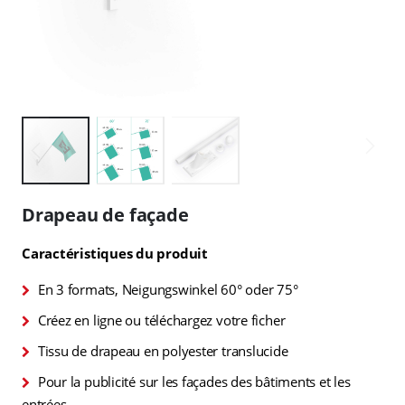
Skip
to
Drapeau de façade
the
beginning
Caractéristiques du produit
of
the
En 3 formats, Neigungswinkel 60° oder 75°
images
gallery
Créez en ligne ou téléchargez votre ficher
Tissu de drapeau en polyester translucide
Pour la publicité sur les façades des bâtiments et les
entrées