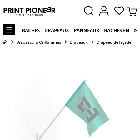
BÂCHES
DRAPEAUX
PANNEAUX
BÂCHES EN TIS
Drapeaux & Oriflammes
Drapeaux
Drapeau de façade
Skip
to
the
end
of
the
images
gallery