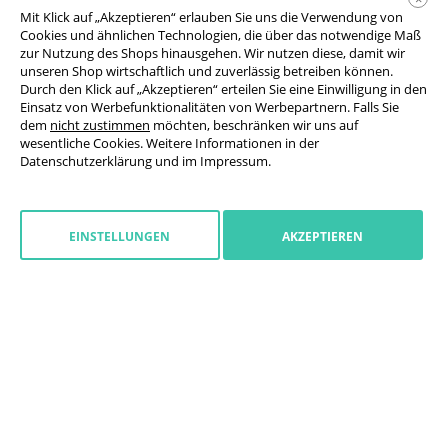
Durchscheinend oder blickdicht – in 5 Formaten verfügbar
Mit Klick auf „Akzeptieren“ erlauben Sie uns die Verwendung von
Cookies und ähnlichen Technologien, die über das notwendige Maß
68,28 €
zur Nutzung des Shops hinausgehen. Wir nutzen diese, damit wir
ab
brutto / Stück
unseren Shop wirtschaftlich und zuverlässig betreiben können.
Durch den Klick auf „Akzeptieren“ erteilen Sie eine Einwilligung in den
Einsatz von Werbefunktionalitäten von Werbepartnern. Falls Sie
dem
nicht zustimmen
möchten, beschränken wir uns auf
wesentliche Cookies. Weitere Informationen in der
Datenschutzerklärung
und im
Impressum
.
EINSTELLUNGEN
AKZEPTIEREN