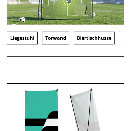
Liegestuhl
Torwand
Biertischhusse
Vor