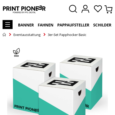
BANNER
FAHNEN
PAPPAUFSTELLER
SCHILDER
Eventausstattung
3er-Set Papphocker Basic
Zum
Ende
der
Bildgalerie
springen