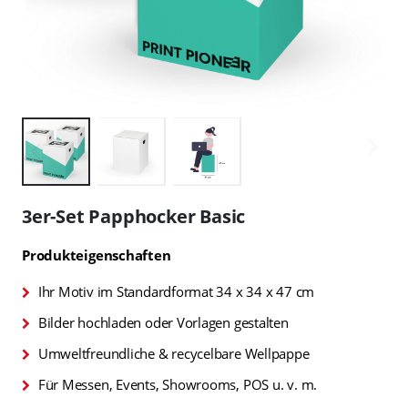
Zum
Anfang
3er-Set Papphocker Basic
der
Bildgalerie
Produkteigenschaften
springen
Ihr Motiv im Standardformat 34 x 34 x 47 cm
Bilder hochladen oder Vorlagen gestalten
Umweltfreundliche & recycelbare Wellpappe
Für Messen, Events, Showrooms, POS u. v. m.