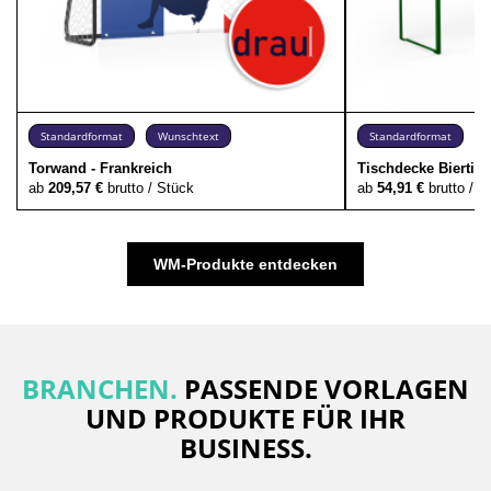
Standardformat
Wunschtext
Standardformat
Torwand - Frankreich
Tischdecke Biertis
ab
209,57 €
brutto / Stück
ab
54,91 €
brutto / S
WM-Produkte entdecken
BRANCHEN.
PASSENDE VORLAGEN
UND PRODUKTE FÜR IHR
BUSINESS.