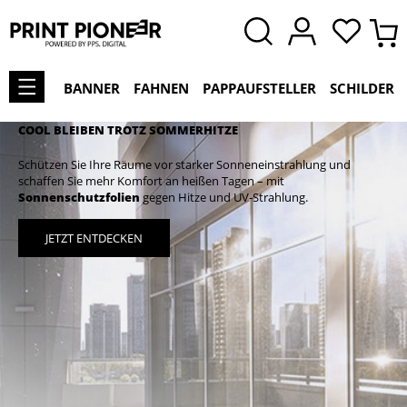
BANNER
FAHNEN
PAPPAUFSTELLER
SCHILDER
COOL BLEIBEN TROTZ SOMMERHITZE
Schützen Sie Ihre Räume vor starker Sonneneinstrahlung und
schaffen Sie mehr Komfort an heißen Tagen – mit
Sonnenschutzfolien
gegen Hitze und UV-Strahlung.
JETZT ENTDECKEN