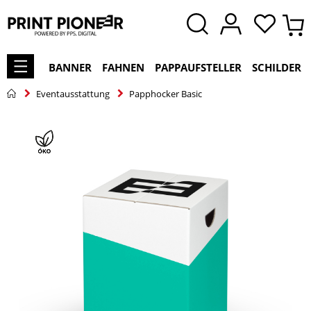
BANNER
FAHNEN
PAPPAUFSTELLER
SCHILDER
Eventausstattung
Papphocker Basic
Zum
Ende
der
Bildgalerie
springen