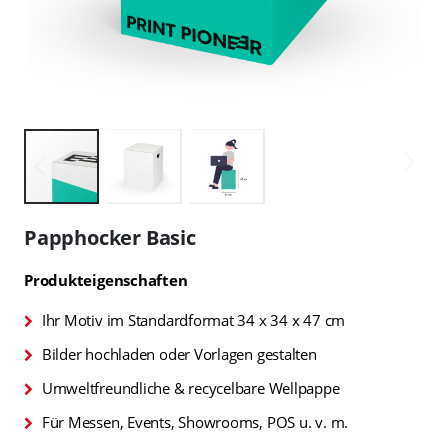
Zum
Anfang
Papphocker Basic
der
Bildgalerie
Produkteigenschaften
springen
Ihr Motiv im Standardformat 34 x 34 x 47 cm
Bilder hochladen oder Vorlagen gestalten
Umweltfreundliche & recycelbare Wellpappe
Für Messen, Events, Showrooms, POS u. v. m.