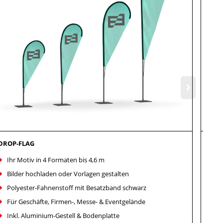
›
DROP-FLAG
FAHN
Ihr Motiv in 4 Formaten bis 4,6 m
Ih
Bilder hochladen oder Vorlagen gestalten
Bi
Polyester-Fahnenstoff mit Besatzband schwarz
Du
Für Geschäfte, Firmen-, Messe- & Eventgelände
Fü
Inkl. Aluminium-Gestell & Bodenplatte
Ha