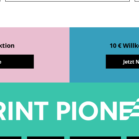
ktion
10 € Wil
e
Jetzt 