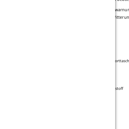
HINWEIS:
Wir empfehlen, die Fahnen bei Wetterwarnun
kann es bei starken Windböen und schlechten Witteru
Beachflag Wind Dancer
Beachflag-Komplettsystem aus Aluminium
Mit befüllbarem Kunststoff-Standfuß und Transporttasc
Höhenverstellbarer Teleskopmast
Leichter Polyester Fahnenstoff 110 g/m²
Durchscheinen des Motivs dank dünnem Fahnenstoff