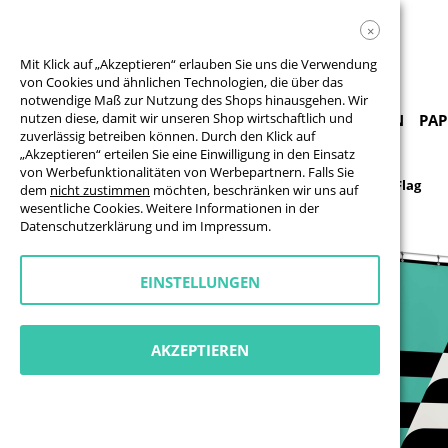
×
Mit Klick auf „Akzeptieren“ erlauben Sie uns die Verwendung
von Cookies und ähnlichen Technologien, die über das
notwendige Maß zur Nutzung des Shops hinausgehen. Wir
nutzen diese, damit wir unseren Shop wirtschaftlich und
PRODUKTE & VORLAGEN
BANNER
FAHNEN
PAP
zuverlässig betreiben können. Durch den Klick auf
„Akzeptieren“ erteilen Sie eine Einwilligung in den Einsatz
von Werbefunktionalitäten von Werbepartnern. Falls Sie
Fahnen & Beachflags
Beachflags
Wind Dancer-Flag
dem
nicht zustimmen
möchten, beschränken wir uns auf
wesentliche Cookies. Weitere Informationen in der
Zum
Datenschutzerklärung
und im
Impressum
.
Ende
der
Bildgalerie
EINSTELLUNGEN
springen
AKZEPTIEREN