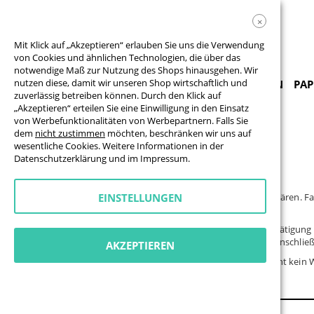
×
Mit Klick auf „Akzeptieren“ erlauben Sie uns die Verwendung
von Cookies und ähnlichen Technologien, die über das
notwendige Maß zur Nutzung des Shops hinausgehen. Wir
nutzen diese, damit wir unseren Shop wirtschaftlich und
PRODUKTE & VORLAGEN
BANNER
FAHNEN
PAP
zuverlässig betreiben können. Durch den Klick auf
„Akzeptieren“ erteilen Sie eine Einwilligung in den Einsatz
von Werbefunktionalitäten von Werbepartnern. Falls Sie
dem
nicht zustimmen
möchten, beschränken wir uns auf
wesentliche Cookies. Weitere Informationen in der
Datenschutzerklärung
und im
Impressum
.
Sie können hier den Widerruf für widerrufsberechtigte Artikel erklären. Fa
EINSTELLUNGEN
Widerruf auf die gesamte Bestellung.
Nach dem Absenden erhalten Sie automatisch eine Eingangsbestätigung per
besteht und wie der Widerruf weiter bearbeitet wird, prüfen wir anschlie
AKZEPTIEREN
Bitte beachten Sie:
Für individuell angefertigte Produkte besteht kein W
Betreff