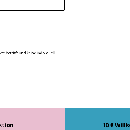
te betrifft und keine individuell
ktion
10 € Wil