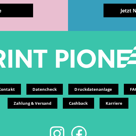
e
Jetzt 
Kontakt
Datencheck
Druckdatenanlage
FA
Zahlung & Versand
Cashback
Karriere