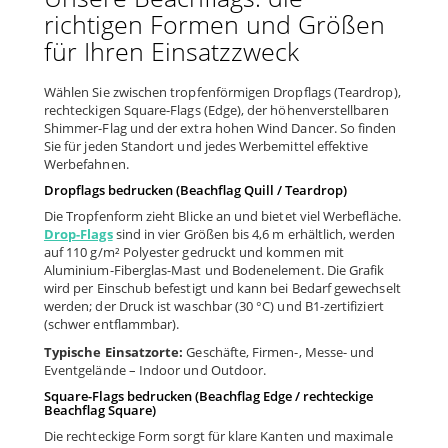
richtigen Formen und Größen
für Ihren Einsatzzweck
Wählen Sie zwischen tropfenförmigen Dropflags (Teardrop),
rechteckigen Square-Flags (Edge), der höhenverstellbaren
Shimmer-Flag und der extra hohen Wind Dancer. So finden
Sie für jeden Standort und jedes Werbemittel effektive
Werbefahnen.
Dropflags bedrucken (Beachflag Quill / Teardrop)
Die Tropfenform zieht Blicke an und bietet viel Werbefläche.
Drop-Flags
sind in vier Größen bis 4,6 m erhältlich, werden
auf 110 g/m² Polyester gedruckt und kommen mit
Aluminium-Fiberglas-Mast und Bodenelement. Die Grafik
wird per Einschub befestigt und kann bei Bedarf gewechselt
werden; der Druck ist waschbar (30 °C) und B1-zertifiziert
(schwer entflammbar).
Typische Einsatzorte:
Geschäfte, Firmen-, Messe- und
Eventgelände – Indoor und Outdoor.
Square-Flags bedrucken (Beachflag Edge / rechteckige
Beachflag Square)
Die rechteckige Form sorgt für klare Kanten und maximale