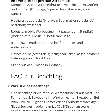
Ihre Vorteile: das perfekte Werbemittel
Komplettsysteme & Einzeldrucke in verschiedenen Größen
und Formen (Dropflags, Square-Flags, Shimmer, Wind
Dancer).
Hochwertig gedruckt (6-farbiger Sublimationsdruck), UV-
beständig, waschbar.
Robuste, mobile Werbeträger mit passendem Standfuß
(Bodenplatte, Kreuzfuß, befüllbare Basis).
B1 – schwer entflammbar; sicher für Indoor- und
Außeneinsatz.
Einfach online gestalten, günstig bedrucken lassen, schnelle
Lieferung – auch Next Day.
Große Auswahl - Made in Germany
FAQ zur Beachflag
Was ist eine Beachflag?
Eine Beachflag ist ein mobiler Werbeaufsteller aus Mast und
Fahne – dank Bewegung im Wind ein echter Eyecatcher. Bei
PRINT PIONEER gibt es verschiedene Formen: rechteckige
(Edge/Square), tropfenförmige (Quill/Dropflag) sowie
höhenverstellbare Modelle (Shimmer, Wind Dancer).