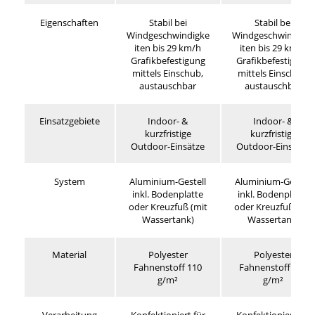
Eigenschaften
Stabil bei
Stabil bei
Windgeschwindigke
Windgeschwindigke
iten bis 29 km/h
iten bis 29 km/h
Grafikbefestigung
Grafikbefestigung
mittels Einschub,
mittels Einschub,
austauschbar
austauschbar
Einsatzgebiete
Indoor- &
Indoor- &
kurzfristige
kurzfristige
Outdoor-Einsätze
Outdoor-Einsätze
System
Aluminium-Gestell
Aluminium-Gestell
inkl. Bodenplatte
inkl. Bodenplatte
oder Kreuzfuß (mit
oder Kreuzfuß (mit
Wassertank)
Wassertank)
Material
Polyester
Polyester
Fahnenstoff 110
Fahnenstoff 110
g/m²
g/m²