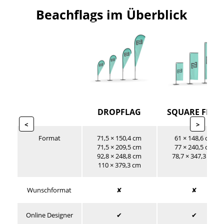
Beachflags im Überblick
DROPFLAG
SQUARE FLAG
<
>
Format
71,5 × 150,4 cm
61 × 148,6 cm
71,5 × 209,5 cm
77 × 240,5 cm
92,8 × 248,8 cm
78,7 × 347,3 cm
110 × 379,3 cm
Wunschformat
✘
✘
Online Designer
✔
✔