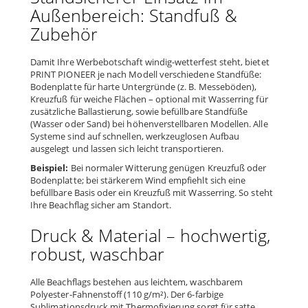
Außenbereich: Standfuß &
Zubehör
Damit Ihre Werbebotschaft windig-wetterfest steht, bietet
PRINT PIONEER je nach Modell verschiedene Standfüße:
Bodenplatte für harte Untergründe (z. B. Messeböden),
Kreuzfuß für weiche Flächen – optional mit Wasserring für
zusätzliche Ballastierung, sowie befüllbare Standfüße
(Wasser oder Sand) bei höhenverstellbaren Modellen. Alle
Systeme sind auf schnellen, werkzeuglosen Aufbau
ausgelegt und lassen sich leicht transportieren.
Beispiel:
Bei normaler Witterung genügen Kreuzfuß oder
Bodenplatte; bei stärkerem Wind empfiehlt sich eine
befüllbare Basis oder ein Kreuzfuß mit Wasserring. So steht
Ihre Beachflag sicher am Standort.
Druck & Material – hochwertig,
robust, waschbar
Alle Beachflags bestehen aus leichtem, waschbarem
Polyester-Fahnenstoff (110 g/m²). Der 6-farbige
Sublimationsdruck mit Thermofixierung sorgt für satte