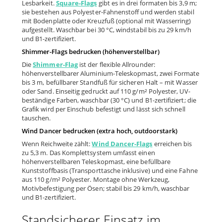
Lesbarkeit.
Square-Flags
gibt es in drei formaten bis 3,9 m;
sie bestehen aus Polyester-Fahnenstoff und werden stabil
mit Bodenplatte oder Kreuzfuß (optional mit Wasserring)
aufgestellt. Waschbar bei 30 °C, windstabil bis zu 29 km/h
und B1-zertifiziert.
Shimmer-Flags bedrucken (höhenverstellbar)
Die
Shimmer-Flag
ist der flexible Allrounder:
höhenverstellbarer Aluminium-Teleskopmast, zwei Formate
bis 3 m, befüllbarer Standfuß für sicheren Halt – mit Wasser
oder Sand. Einseitig gedruckt auf 110 g/m² Polyester, UV-
beständige Farben, waschbar (30 °C) und B1-zertifiziert; die
Grafik wird per Einschub befestigt und lässt sich schnell
tauschen.
Wind Dancer bedrucken (extra hoch, outdoorstark)
Wenn Reichweite zählt:
Wind Dancer-Flags
erreichen bis
zu 5,3 m. Das Komplettsystem umfasst einen
höhenverstellbaren Teleskopmast, eine befüllbare
Kunststoffbasis (Transporttasche inklusive) und eine Fahne
aus 110 g/m² Polyester. Montage ohne Werkzeug,
Motivbefestigung per Ösen; stabil bis 29 km/h, waschbar
und B1-zertifiziert.
Standsicherer Einsatz im