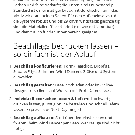
Farben und feine Verläufe; die Tinten sind UV-beständig.
Standard ist ein einseitiger Druck mit durchscheinen – das
Motiv wirkt auf beiden Seiten. Für den Außeneinsatz sind
die Systeme robust und bis 29 km/h windstabil; gleichzeitig
sind die Materialien B1-zertifiziert (schwer entflammbar)
und damit auch für den Innenbereich geeignet.
Beachflags bedrucken lassen –
so einfach ist der Ablauf
Beachflag konfigurieren:
Form (Teardrop/Dropflag,
Square/Edge, Shimmer, Wind Dancer), Größe und System
auswählen.
Beachflag gestalten:
Datei hochladen oder im Online-
Designer erstellen – auf Wunsch mit Profi-Datencheck.
Individuell bedrucken lassen & liefern:
Hochwertig
drucken lassen, günstig online bestellen und schnell liefern
lassen; Express bzw. Next-Day möglich.
Beachflag aufbauen:
Stoff über den Mast ziehen und
fixieren; beim Wind Dancer per Ösen. Werkzeuge sind nicht
nötig.