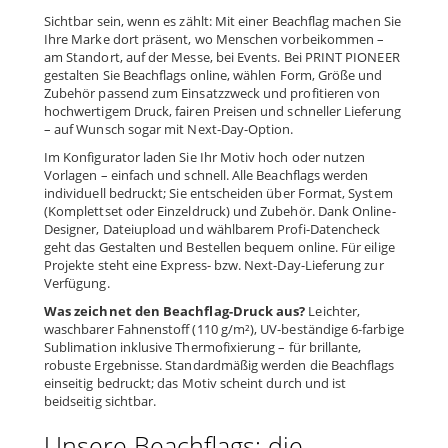
Sichtbar sein, wenn es zählt: Mit einer Beachflag machen Sie
Ihre Marke dort präsent, wo Menschen vorbeikommen –
am Standort, auf der Messe, bei Events. Bei PRINT PIONEER
gestalten Sie Beachflags online, wählen Form, Größe und
Zubehör passend zum Einsatzzweck und profitieren von
hochwertigem Druck, fairen Preisen und schneller Lieferung
– auf Wunsch sogar mit Next-Day-Option.
Im Konfigurator laden Sie Ihr Motiv hoch oder nutzen
Vorlagen – einfach und schnell. Alle Beachflags werden
individuell bedruckt; Sie entscheiden über Format, System
(Komplettset oder Einzeldruck) und Zubehör. Dank Online-
Designer, Dateiupload und wählbarem Profi-Datencheck
geht das Gestalten und Bestellen bequem online. Für eilige
Projekte steht eine Express- bzw. Next-Day-Lieferung zur
Verfügung.
Was zeichnet den Beachflag-Druck aus?
Leichter,
waschbarer Fahnenstoff (110 g/m²), UV-beständige 6-farbige
Sublimation inklusive Thermofixierung – für brillante,
robuste Ergebnisse. Standardmäßig werden die Beachflags
einseitig bedruckt; das Motiv scheint durch und ist
beidseitig sichtbar.
Unsere Beachflags: die