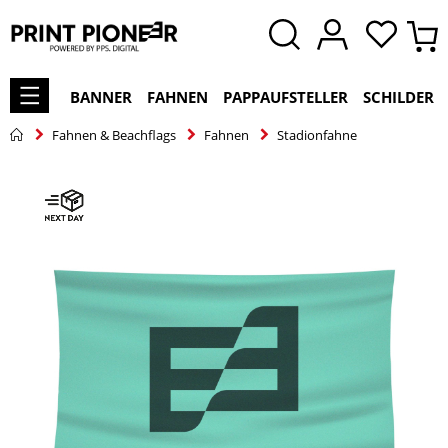
BANNER
FAHNEN
PAPPAUFSTELLER
SCHILDER
Fahnen & Beachflags
Fahnen
Stadionfahne
Zum
Ende
der
Bildgalerie
springen