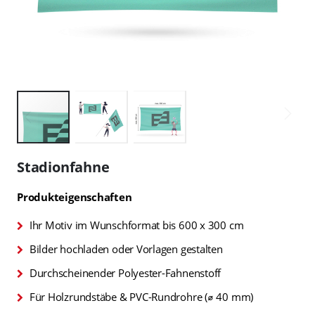
Zum
Anfang
Stadionfahne
der
Bildgalerie
Produkteigenschaften
springen
Ihr Motiv im Wunschformat bis 600 x 300 cm
Bilder hochladen oder Vorlagen gestalten
Durchscheinender Polyester-Fahnenstoff
Für Holzrundstäbe & PVC-Rundrohre (⌀ 40 mm)