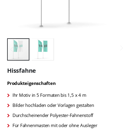
Zum
Anfang
Hissfahne
der
Bildgalerie
Produkteigenschaften
springen
Ihr Motiv in 5 Formaten bis 1,5 x 4 m
Bilder hochladen oder Vorlagen gestalten
Durchscheinender Polyester-Fahnenstoff
Für Fahnenmasten mit oder ohne Ausleger