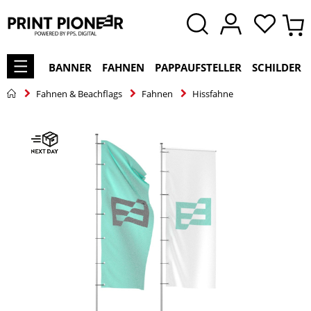
BANNER
FAHNEN
PAPPAUFSTELLER
SCHILDER
Fahnen & Beachflags
Fahnen
Hissfahne
Zum
Ende
der
Bildgalerie
springen