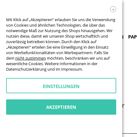
×
Mit Klick auf „Akzeptieren“ erlauben Sie uns die Verwendung
von Cookies und ähnlichen Technologien, die über das
notwendige Maß zur Nutzung des Shops hinausgehen. Wir
nutzen diese, damit wir unseren Shop wirtschaftlich und
PRODUKTE & VORLAGEN
BANNER
FAHNEN
PAP
zuverlässig betreiben können. Durch den Klick auf
„Akzeptieren“ erteilen Sie eine Einwilligung in den Einsatz
von Werbefunktionalitäten von Werbepartnern. Falls Sie
Klebefolien & Klebebuchstaben
Klebebuchstaben
dem
nicht zustimmen
möchten, beschränken wir uns auf
wesentliche Cookies. Weitere Informationen in der
KLEBEBUCHSTABEN
Datenschutzerklärung
und im
Impressum
.
Folienbeschriftung mit Wunschtext
EINSTELLUNGEN
Zahlreiche Farben, Folien & Schriften
Permanent klebend oder wiederablösbar
AKZEPTIEREN
Produkt Finder