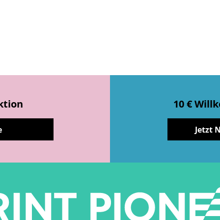
ktion
10 € Wil
e
Jetzt 