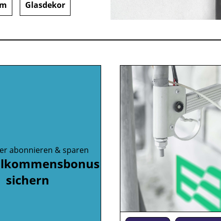
om
Glasdekor
er abonnieren & sparen
illkommensbonus
sichern