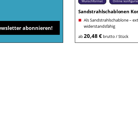
Wunschformat
Online konfiguri
Sandstrahlschablonen Kon
Als Sandstrahlschablone – ex
widerstandsfähig
ewsletter abonnieren!
20,48 €
ab
brutto / Stück