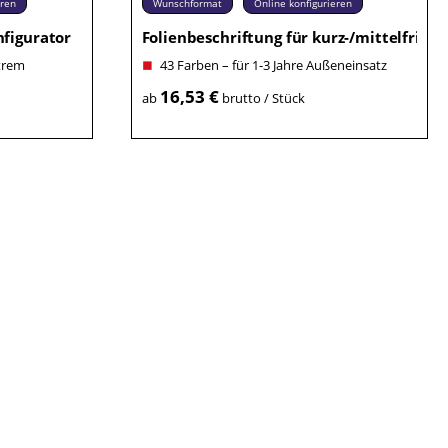
eren
Wunschformat
Online konfigurieren
figurator
Folienbeschriftung für kurz-/mittelfristig
trem
43 Farben – für 1-3 Jahre Außeneinsatz
16,53 €
ab
brutto / Stück