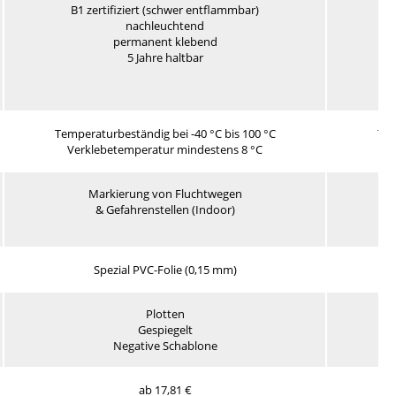
B1 zertifiziert (schwer entflammbar)
nachleuchtend
permanent klebend
5 Jahre haltbar
Temperaturbeständig bei -40 °C bis 100 °C
Tem
Verklebetemperatur mindestens 8 °C
V
Markierung von Fluchtwegen
& Gefahrenstellen (Indoor)
Spezial PVC-Folie (0,15 mm)
Po
Plotten
Gespiegelt
Negative Schablone
ab 17,81 €