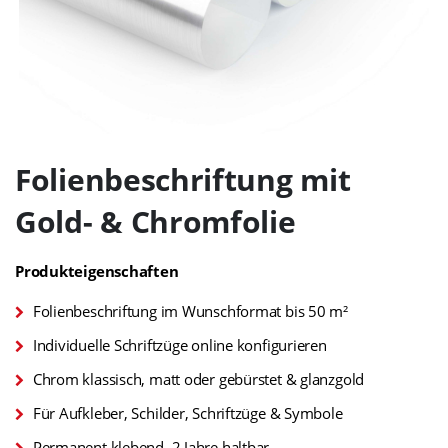
Zum
Anfang
Folienbeschriftung mit
der
Bildgalerie
Gold- & Chromfolie
springen
Produkteigenschaften
Folienbeschriftung im Wunschformat bis 50 m²
Individuelle Schriftzüge online konfigurieren
Chrom klassisch, matt oder gebürstet & glanzgold
Für Aufkleber, Schilder, Schriftzüge & Symbole
Permanent klebend, 2 Jahre haltbar