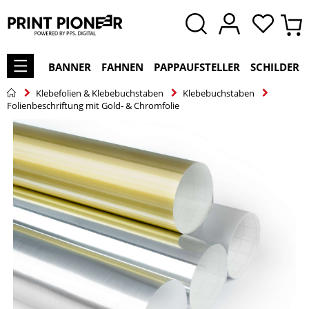
BANNER
FAHNEN
PAPPAUFSTELLER
SCHILDER
Klebefolien & Klebebuchstaben
Klebebuchstaben
Folienbeschriftung mit Gold- & Chromfolie
Zum
Ende
der
Bildgalerie
springen