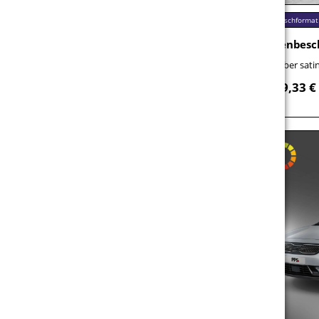
Wunschformat
Online konfigurieren
Wunschformat
Folienbeschriftung mit Blockout-Folie
Folienbesc
Blickdicht – kein Durchscheinen auf
Silber sati
dunklen Untergründen
19,33 €
ab
22,10 €
ab
brutto / Stück