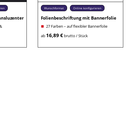
eren
Wunschformat
Online konfigurieren
ansluzenter Folie
Folienbeschriftung mit Bannerfolie
 &
27 Farben – auf flexibler Bannerfolie
16,89 €
ab
brutto / Stück