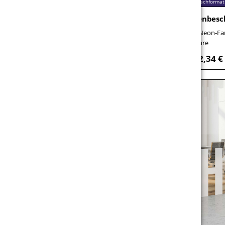
Wunschformat
Online konfigurieren
Wunschformat
Folienbeschriftung für langfristig
Folienbesc
115 Farben – für 5-10 Jahre Außeneinsatz
7 Neon-Far
Jahre
17,71 €
ab
brutto / Stück
22,34 €
ab