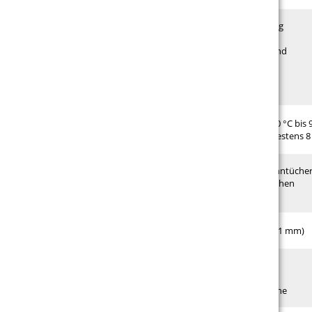
Eigenschaften
lichtundurchlässig
seidenmatt
permanent klebend
10 Jahre haltbar
Hinweise
Temperaturbeständig bei -40 °C bis 
Verklebetemperatur mindestens 8
Einsatzgebiete
Hinterleuchtung von Spanntücher
Acrylglas- & Glasflächen
Material
Blockout Opakfolie (0,1 mm)
Verarbeitung
Plotten
Gespiegelt
Negative Schablone