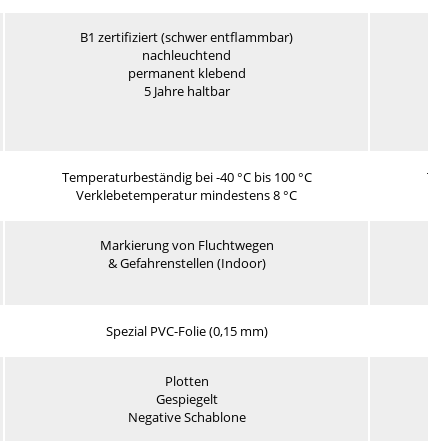
B1 zertifiziert (schwer entflammbar)
nachleuchtend
permanent klebend
5 Jahre haltbar
Temperaturbeständig bei -40 °C bis 100 °C
Tem
Verklebetemperatur mindestens 8 °C
V
Markierung von Fluchtwegen
& Gefahrenstellen (Indoor)
Spezial PVC-Folie (0,15 mm)
Po
Plotten
Gespiegelt
Negative Schablone