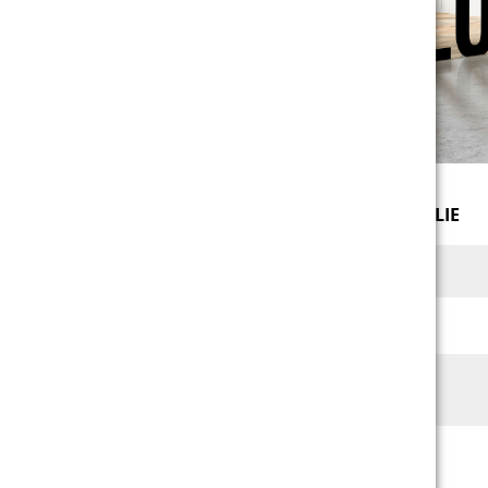
<
BLOCKOUT-FOLIE
Format
bis zu 50 m²
Wunschformat
✔
Online
✔
Konfigurator
Farben
schwarz & weiß