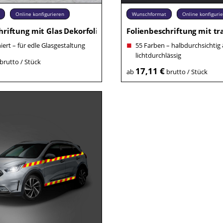
Online konfigurieren
Wunschformat
Online konfiguri
hriftung mit Glas Dekorfolie
Folienbeschriftung mit tr
niert – für edle Glasgestaltung
55 Farben – halbdurchsichtig
lichtdurchlässig
brutto / Stück
17,11 €
ab
brutto / Stück