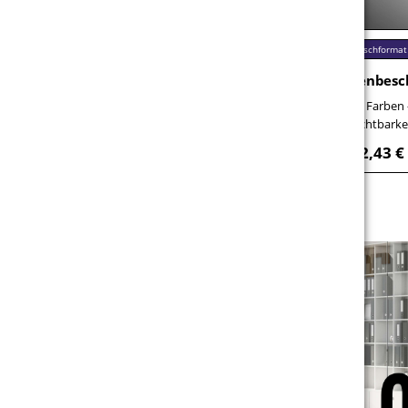
Wunschformat
Online konfigurieren
Wunschformat
Folienbeschriftung mit Nachleuchtfolie
Folienbesc
Leuchtet im Dunkeln – für
11 Farben –
Notausgangsschilder & Sicherheit
Sichtbarke
28,51 €
22,43 €
ab
brutto / Stück
ab