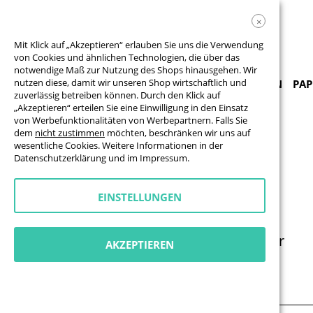
×
Mit Klick auf „Akzeptieren“ erlauben Sie uns die Verwendung
von Cookies und ähnlichen Technologien, die über das
notwendige Maß zur Nutzung des Shops hinausgehen. Wir
nutzen diese, damit wir unseren Shop wirtschaftlich und
PRODUKTE & VORLAGEN
BANNER
FAHNEN
PAP
zuverlässig betreiben können. Durch den Klick auf
„Akzeptieren“ erteilen Sie eine Einwilligung in den Einsatz
von Werbefunktionalitäten von Werbepartnern. Falls Sie
Klebefolien & Klebebuchstaben
Klebebuchstaben
dem
nicht zustimmen
möchten, beschränken wir uns auf
wesentliche Cookies. Weitere Informationen in der
KLEBEBUCHSTABEN
Datenschutzerklärung
und im
Impressum
.
Folienbeschriftung mit Wunschtext
EINSTELLUNGEN
Zahlreiche Farben, Folien & Schriften
Permanent klebend oder wiederablösbar
AKZEPTIEREN
Produkt Finder