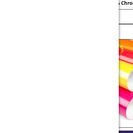
Lackier- & Sprühschablone
Neon
Gold & Chr