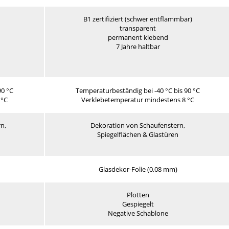
B1 zertifiziert (schwer entflammbar)
transparent
permanent klebend
7 Jahre haltbar
90 °C
Temperaturbeständig bei -40 °C bis 90 °C
 °C
Verklebetemperatur mindestens 8 °C
n,
Dekoration von Schaufenstern,
Spiegelflächen & Glastüren
Glasdekor-Folie (0,08 mm)
Plotten
Gespiegelt
Negative Schablone