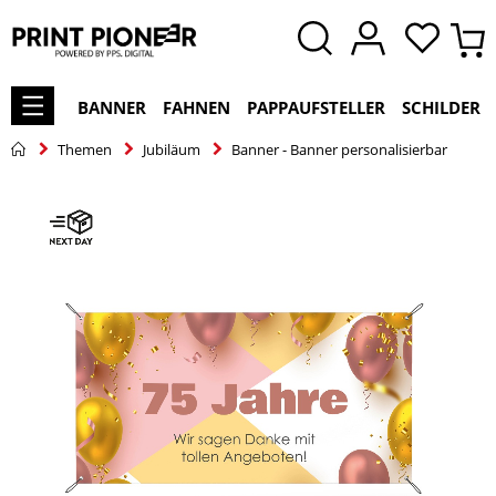
BANNER
FAHNEN
PAPPAUFSTELLER
SCHILDER
Themen
Jubiläum
Banner - Banner personalisierbar
Zum
Ende
der
Bildgalerie
springen