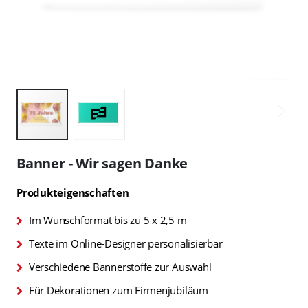
Zum
Anfang
Banner - Wir sagen Danke
der
Bildgalerie
Produkteigenschaften
springen
Im Wunschformat bis zu 5 x 2,5 m
Texte im Online-Designer personalisierbar
Verschiedene Bannerstoffe zur Auswahl
Für Dekorationen zum Firmenjubiläum