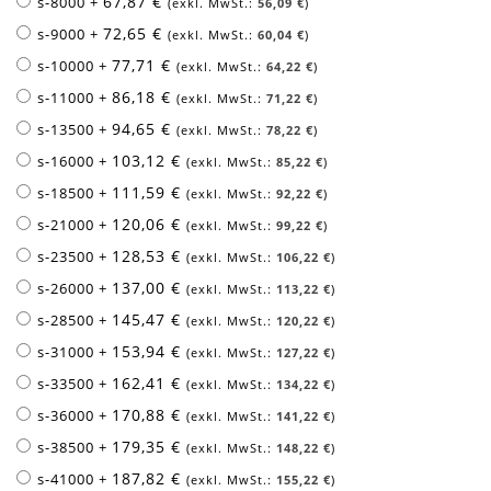
67,87 €
s-8000
+
56,09 €
72,65 €
s-9000
+
60,04 €
77,71 €
s-10000
+
64,22 €
86,18 €
s-11000
+
71,22 €
94,65 €
s-13500
+
78,22 €
103,12 €
s-16000
+
85,22 €
111,59 €
s-18500
+
92,22 €
120,06 €
s-21000
+
99,22 €
128,53 €
s-23500
+
106,22 €
137,00 €
s-26000
+
113,22 €
145,47 €
s-28500
+
120,22 €
153,94 €
s-31000
+
127,22 €
162,41 €
s-33500
+
134,22 €
170,88 €
s-36000
+
141,22 €
179,35 €
s-38500
+
148,22 €
187,82 €
s-41000
+
155,22 €