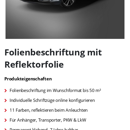
Zum
Anfang
Folienbeschriftung mit
der
Bildgalerie
Reflektorfolie
springen
Produkteigenschaften
Folienbeschriftung im Wunschformat bis 50 m²
Individuelle Schriftzüge online konfigurieren
11 Farben, reflektieren beim Anleuchten
Für Anhänger, Transporter, PKW & LkW
Permanent klebend, 7 Jahre haltbar