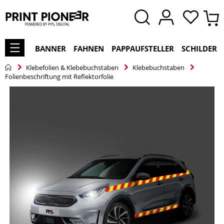
BANNER
FAHNEN
PAPPAUFSTELLER
SCHILDER
Klebefolien & Klebebuchstaben
Klebebuchstaben
Folienbeschriftung mit Reflektorfolie
Zum
Ende
der
Bildgalerie
springen