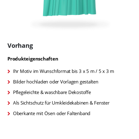
Zum
Anfang
Vorhang
der
Bildgalerie
Produkteigenschaften
springen
Ihr Motiv im Wunschformat bis 3 x 5 m / 5 x 3 m
Bilder hochladen oder Vorlagen gestalten
Pflegeleichte & waschbare Dekostoffe
Als Sichtschutz für Umkleidekabinen & Fenster
Oberkante mit Ösen oder Faltenband