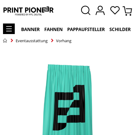
BANNER
FAHNEN
PAPPAUFSTELLER
SCHILDER
Eventausstattung
Vorhang
Zum
Ende
der
Bildgalerie
springen