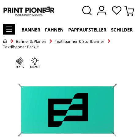
BANNER
FAHNEN
PAPPAUFSTELLER
SCHILDER
Banner & Planen
Textilbanner & Stoffbanner
Textilbanner Backlit
Zum
Ende
der
Bildgalerie
springen