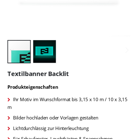
Zum
Anfang
Textilbanner Backlit
der
Bildgalerie
Produkteigenschaften
springen
Ihr Motiv im Wunschformat bis 3,15 x 10 m / 10 x 3,15
m
Bilder hochladen oder Vorlagen gestalten
Lichtdurchlässig zur Hinterleuchtung
Für Schaufenster, Leuchtkästen & Spannrahmen