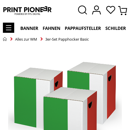
BANNER
FAHNEN
PAPPAUFSTELLER
SCHILDER
Alles zur WM
3er-Set Papphocker Basic
Zum
Ende
der
Bildgalerie
springen