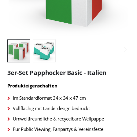
Zum
Anfang
3er-Set Papphocker Basic - Italien
der
Bildgalerie
Produkteigenschaften
springen
Im Standardformat 34 x 34 x 47 cm
Vollflächig mit Länderdesign bedruckt
Umweltfreundliche & recycelbare Wellpappe
Für Public Viewing, Fanpartys & Vereinsfeste