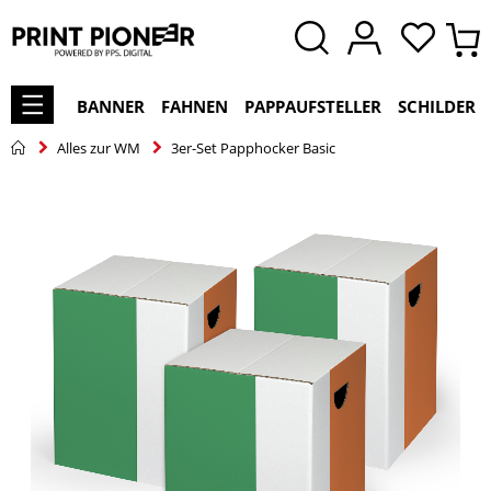
BANNER
FAHNEN
PAPPAUFSTELLER
SCHILDER
Alles zur WM
3er-Set Papphocker Basic
Zum
Ende
der
Bildgalerie
springen