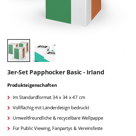
Zum
Anfang
3er-Set Papphocker Basic - Irland
der
Bildgalerie
Produkteigenschaften
springen
Im Standardformat 34 x 34 x 47 cm
Vollflächig mit Länderdesign bedruckt
Umweltfreundliche & recycelbare Wellpappe
Für Public Viewing, Fanpartys & Vereinsfeste