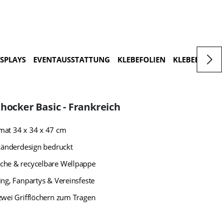
ISPLAYS
EVENTAUSSTATTUNG
KLEBEFOLIEN
KLEBEBUCHS
hocker Basic - Frankreich
mat 34 x 34 x 47 cm
 Länderdesign bedruckt
che & recycelbare Wellpappe
ing, Fanpartys & Vereinsfeste
zwei Grifflöchern zum Tragen