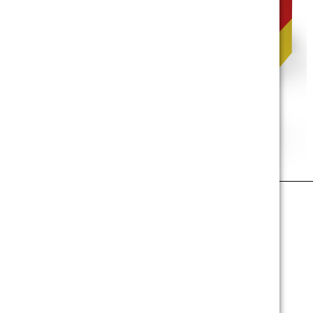
‹
3ER-SET PAPPHOCKER BASIC - DEUTSCHLAND
Im Standardformat 34 x 34 x 47 cm
Vollflächig mit Länderdesign bedruckt
Umweltfreundliche & recycelbare Wellpappe
Für Public Viewing, Fanpartys & Vereinsfeste
Rechteckig mit zwei Grifflöchern zum Tragen