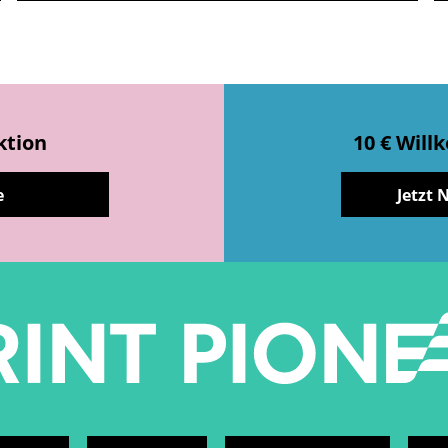
ktion
10 € Wil
e
Jetzt 