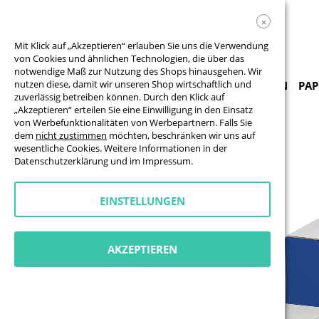
×
Mit Klick auf „Akzeptieren“ erlauben Sie uns die Verwendung
von Cookies und ähnlichen Technologien, die über das
notwendige Maß zur Nutzung des Shops hinausgehen. Wir
nutzen diese, damit wir unseren Shop wirtschaftlich und
PRODUKTE & VORLAGEN
BANNER
FAHNEN
PAP
zuverlässig betreiben können. Durch den Klick auf
„Akzeptieren“ erteilen Sie eine Einwilligung in den Einsatz
von Werbefunktionalitäten von Werbepartnern. Falls Sie
Alles zur WM
3er-Set Papphocker Basic
dem
nicht zustimmen
möchten, beschränken wir uns auf
wesentliche Cookies. Weitere Informationen in der
Zum
Datenschutzerklärung
und im
Impressum
.
Ende
der
Bildgalerie
EINSTELLUNGEN
springen
AKZEPTIEREN