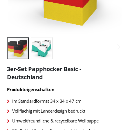
Zum
Anfang
3er-Set Papphocker Basic -
der
Deutschland
Bildgalerie
springen
Produkteigenschaften
Im Standardformat 34 x 34 x 47 cm
Vollflächig mit Länderdesign bedruckt
Umweltfreundliche & recycelbare Wellpappe