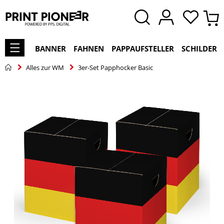
BANNER
FAHNEN
PAPPAUFSTELLER
SCHILDER
Alles zur WM
3er-Set Papphocker Basic
Zum
Ende
der
Bildgalerie
springen