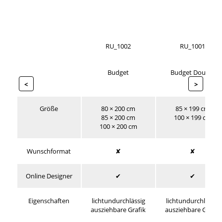
RU_1002
RU_1001
Budget
Budget Double
<
>
Größe
80 × 200 cm
85 × 199 cm
85 × 200 cm
100 × 199 cm
100 × 200 cm
Wunschformat
✘
✘
Online Designer
✔
✔
Eigenschaften
lichtundurchlässig
lichtundurchlässig
ausziehbare Grafik
ausziehbare Grafik