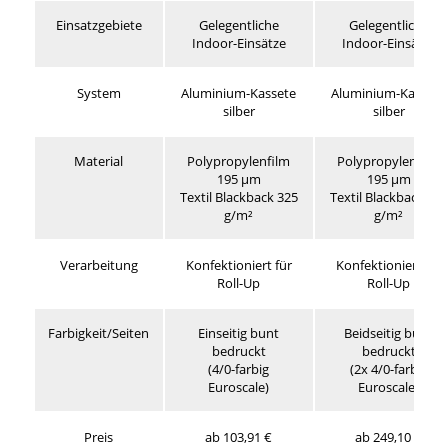
Einsatzgebiete
Gelegentliche
Gelegentliche
Indoor-Einsätze
Indoor-Einsätze
System
Aluminium-Kassete
Aluminium-Kassete
silber
silber
Material
Polypropylenfilm
Polypropylenfilm
195 µm
195 µm
Textil Blackback 325
Textil Blackback 325
g/m²
g/m²
Verarbeitung
Konfektioniert für
Konfektioniert für
Roll-Up
Roll-Up
Farbigkeit/Seiten
Einseitig bunt
Beidseitig bunt
bedruckt
bedruckt
(4/0-farbig
(2x 4/0-farbig
Euroscale)
Euroscale)
Preis
ab 103,91 €
ab 249,10 €