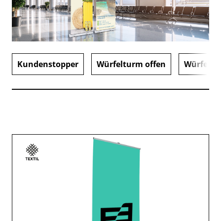
Kundenstopper
Würfelturm offen
Würfeltu