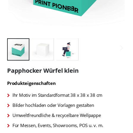
Zum
Anfang
Papphocker Würfel klein
der
Bildgalerie
Produkteigenschaften
springen
Ihr Motiv im Standardformat 38 x 38 x 38 cm
Bilder hochladen oder Vorlagen gestalten
Umweltfreundliche & recycelbare Wellpappe
Für Messen, Events, Showrooms, POS u. v. m.