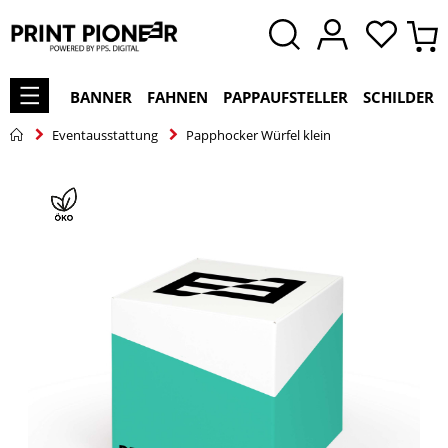
BANNER
FAHNEN
PAPPAUFSTELLER
SCHILDER
Eventausstattung
Papphocker Würfel klein
Zum
Ende
der
Bildgalerie
springen