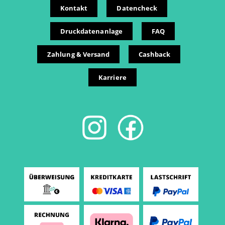
Kontakt
Datencheck
Druckdatenanlage
FAQ
Zahlung & Versand
Cashback
Karriere