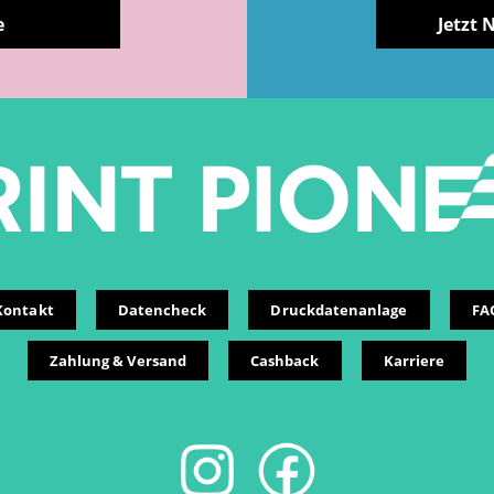
e
Jetzt 
Kontakt
Datencheck
Druckdatenanlage
FA
Zahlung & Versand
Cashback
Karriere