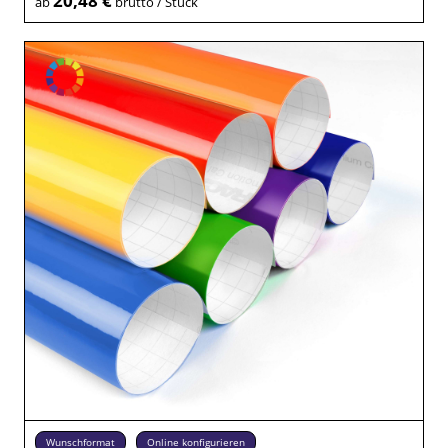
20,48 €
ab
brutto / Stück
Wunschformat
Online konfigurieren