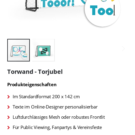
Zum
Anfang
Torwand - Torjubel
der
Bildgalerie
Produkteigenschaften
springen
Im Standardformat 200 x 142 cm
Texte im Online-Designer personalisierbar
Luftdurchlässiges Mesh oder robustes Frontlit
Für Public Viewing, Fanpartys & Vereinsfeste