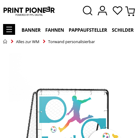
BANNER
FAHNEN
PAPPAUFSTELLER
SCHILDER
Alles zur WM
Torwand personalisierbar
Zum
Ende
der
Bildgalerie
springen