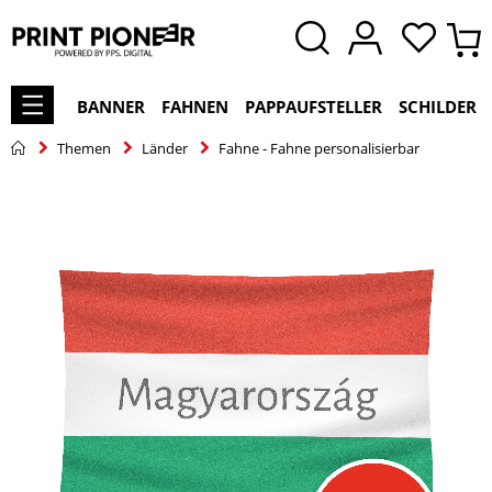
BANNER
FAHNEN
PAPPAUFSTELLER
SCHILDER
Themen
Länder
Fahne - Fahne personalisierbar
Zum
Ende
der
Bildgalerie
springen