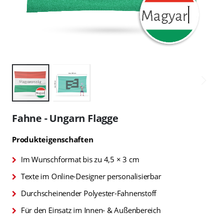
Zum
Anfang
Fahne - Ungarn Flagge
der
Bildgalerie
Produkteigenschaften
springen
Im Wunschformat bis zu 4,5 × 3 cm
Texte im Online-Designer personalisierbar
Durchscheinender Polyester-Fahnenstoff
Für den Einsatz im Innen- & Außenbereich