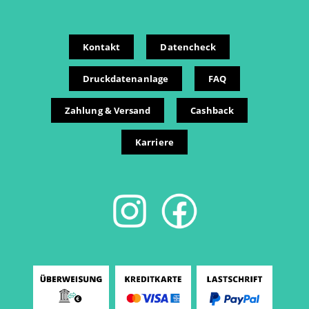
Kontakt
Datencheck
Druckdatenanlage
FAQ
Zahlung & Versand
Cashback
Karriere