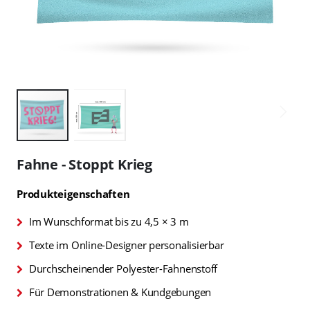
Zum
Anfang
Fahne - Stoppt Krieg
der
Bildgalerie
Produkteigenschaften
springen
Im Wunschformat bis zu 4,5 × 3 m
Texte im Online-Designer personalisierbar
Durchscheinender Polyester-Fahnenstoff
Für Demonstrationen & Kundgebungen