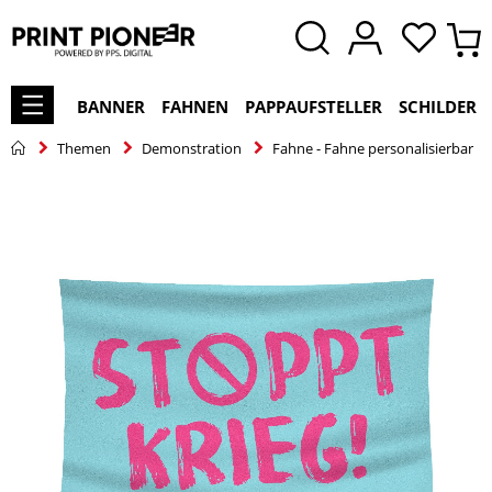
BANNER
FAHNEN
PAPPAUFSTELLER
SCHILDER
Themen
Demonstration
Fahne - Fahne personalisierbar
Zum
Ende
der
Bildgalerie
springen