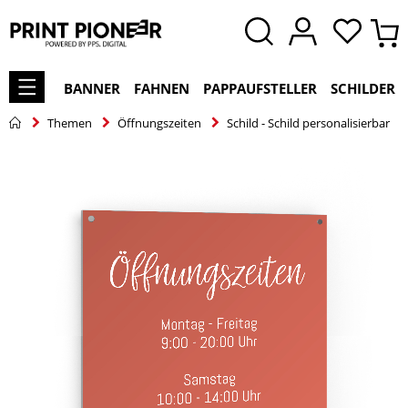
BANNER
FAHNEN
PAPPAUFSTELLER
SCHILDER
Themen
Öffnungszeiten
Schild - Schild personalisierbar
Zum
Ende
der
Bildgalerie
springen