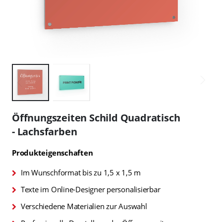
Zum
Anfang
Öffnungszeiten Schild Quadratisch
der
- Lachsfarben
Bildgalerie
springen
Produkteigenschaften
Im Wunschformat bis zu 1,5 x 1,5 m
Texte im Online-Designer personalisierbar
Verschiedene Materialien zur Auswahl