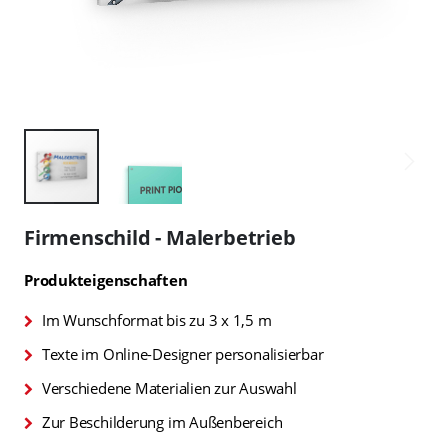
Zum
Anfang
Firmenschild - Malerbetrieb
der
Bildgalerie
Produkteigenschaften
springen
Im Wunschformat bis zu 3 x 1,5 m
Texte im Online-Designer personalisierbar
Verschiedene Materialien zur Auswahl
Zur Beschilderung im Außenbereich