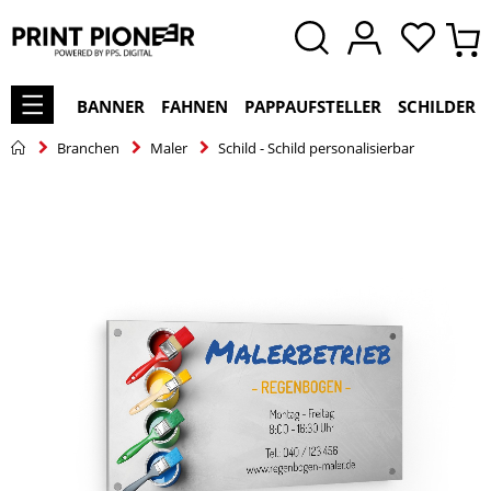
BANNER
FAHNEN
PAPPAUFSTELLER
SCHILDER
Branchen
Maler
Schild - Schild personalisierbar
Zum
Ende
der
Bildgalerie
springen